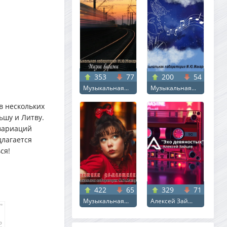
353
77
200
54
Музыкальная...
Музыкальная...
в нескольких
ьшу и Литву.
 вариаций
длагается
ся!
422
65
329
71
Музыкальная...
Алексей Зай...