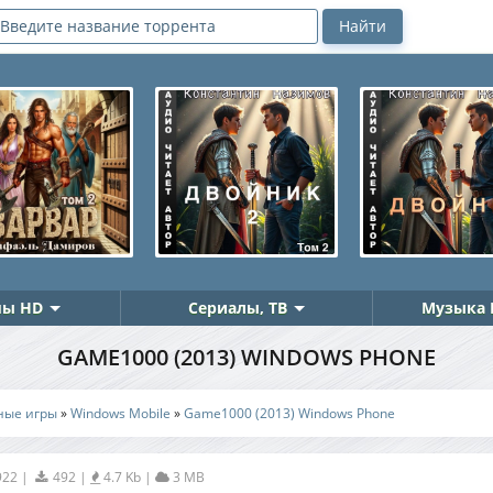
ы HD
Сериалы, ТВ
Музыка 
GAME1000 (2013) WINDOWS PHONE
ные игры
»
Windows Mobile
»
Game1000 (2013) Windows Phone
922
|
492
|
4.7 Kb
|
3 MB