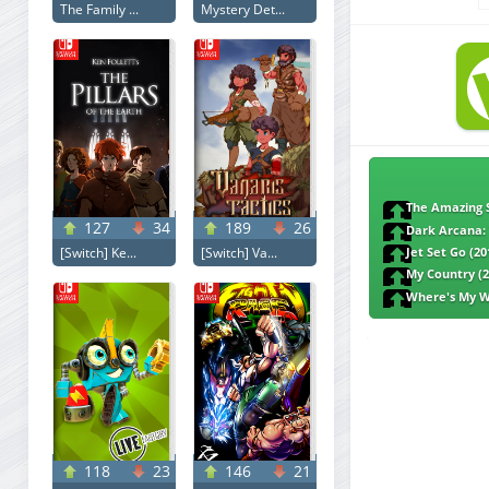
The Family ...
Mystery Det...
The Amazing 
127
34
189
26
Dark Arcana: 
[Switch] Ke...
[Switch] Va...
Jet Set Go (2
My Country (
Where's My W
(2013) Windows P
118
23
146
21