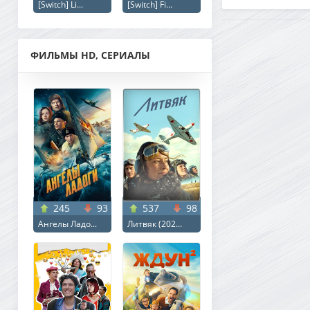
[Switch] Li...
[Switch] Fi...
ФИЛЬМЫ HD, СЕРИАЛЫ
245
93
537
98
Ангелы Ладо...
Литвяк (202...