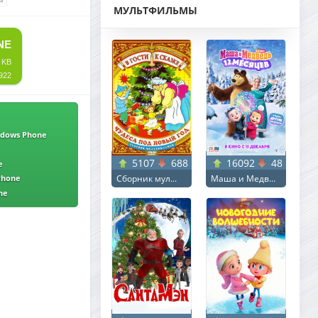
МУЛЬТФИЛЬМЫ
NE
 KB
922
indows Phone
5107
688
16092
48
e
Сборник мул...
Маша и Медв...
 Phone
ne