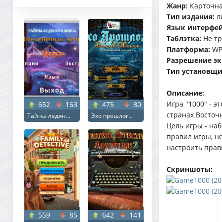
Жанр:
Карточна
Тип издания:
л
Язык интерфей
Таблэтка:
Не тр
Платформа:
WP 
Разрешение эк
Тип установщи
Описание:
Игра "1000" - э
652
163
475
80
странах Восточн
Тайны ледян...
Эхо прошлог...
Цель игры - на
правил игры, н
настроить прав
Скриншоты:
559
85
642
141