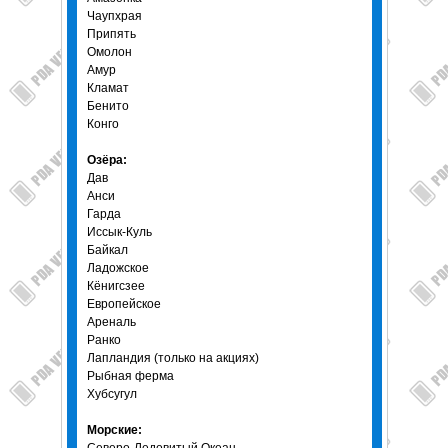
Чаупхрая
Припять
Омолон
Амур
Кламат
Бенито
Конго
Озёра:
Дав
Анси
Гарда
Иссык-Куль
Байкал
Ладожское
Кёнигсзее
Европейское
Ареналь
Ранко
Лапландия (только на акциях)
Рыбная ферма
Хубсугул
Морские: