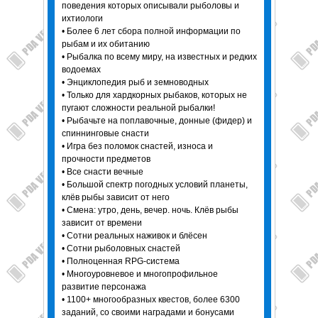
поведения которых описывали рыболовы и
ихтиологи
• Более 6 лет сбора полной информации по
рыбам и их обитанию
• Рыбалка по всему миру, на известных и редких
водоемах
• Энциклопедия рыб и земноводных
• Только для хардкорных рыбаков, которых не
пугают сложности реальной рыбалки!
• Рыбачьте на поплавочные, донные (фидер) и
спиннинговые снасти
• Игра без поломок снастей, износа и
прочности предметов
• Все снасти вечные
• Большой спектр погодных условий планеты,
клёв рыбы зависит от него
• Смена: утро, день, вечер. ночь. Клёв рыбы
зависит от времени
• Сотни реальных наживок и блёсен
• Сотни рыболовных снастей
• Полноценная RPG-система
• Многоуровневое и многопрофильное
развитие персонажа
• 1100+ многообразных квестов, более 6300
заданий, со своими наградами и бонусами