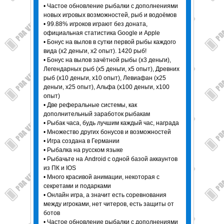
• Частое обновление рыбалки с дополнениями
новых игровых возможностей, рыб и водоёмов
• 99.88% игроков играют без доната,
официальная статистика Google и Apple
• Бонус на вылов в сутки первой рыбы каждого
вида (х2 деньги, х2 опыт). 1420 рыб!
• Бонус на вылов зачётной рыбы (x3 деньги),
Легендарных рыб (х5 деньги, х5 опыт), Древних
рыб (х10 деньги, х10 опыт), Левиафан (х25
деньги, х25 опыт), Альфа (х100 деньги, х100
опыт)
• Две реферальные системы, как
дополнительный заработок рыбакам
• Рыбак часа, будь лучшим каждый час, награда
• Множество других бонусов и возможностей
• Игра создана в Германии
• Рыбалка на русском языке
• Рыбачьте на Android с одной базой аккаунтов
из ПК и IOS
• Много красивой анимации, некоторая с
секретами и подарками
• Онлайн игра, а значит есть соревнования
между игроками, нет читеров, есть защиты от
ботов
• Частое обновление рыбалки с дополнениями