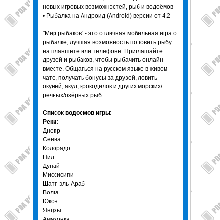
новых игровых возможностей, рыб и водоёмов
• Рыбалка на Андроид (Android) версии от 4.2
"Мир рыбаков" - это отличная мобильная игра о
рыбалке, лучшая возможность половить рыбу
на планшете или телефоне. Приглашайте
друзей и рыбаков, чтобы рыбачить онлайн
вместе. Общаться на русском языке в живом
чате, получать бонусы за друзей, ловить
окуней, акул, крокодилов и других морских/
речных/озёрных рыб.
Список водоемов игры:
Реки:
Днепр
Сенна
Колорадо
Нил
Дунай
Миссисипи
Шатт-эль-Араб
Волга
Юкон
Янцзы
Амазонка