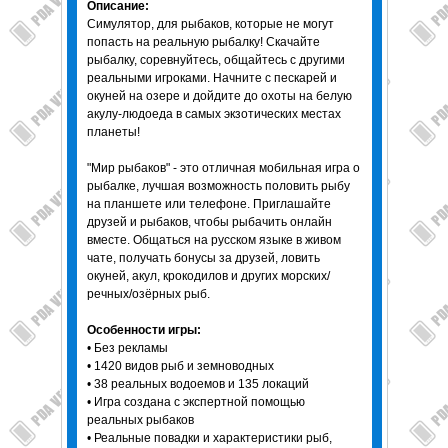
Описание:
Симулятор, для рыбаков, которые не могут
попасть на реальную рыбалку! Скачайте
рыбалку, соревнуйтесь, общайтесь с другими
реальными игроками. Начните с пескарей и
окуней на озере и дойдите до охоты на белую
акулу-людоеда в самых экзотических местах
планеты!
"Мир рыбаков" - это отличная мобильная игра о
рыбалке, лучшая возможность половить рыбу
на планшете или телефоне. Приглашайте
друзей и рыбаков, чтобы рыбачить онлайн
вместе. Общаться на русском языке в живом
чате, получать бонусы за друзей, ловить
окуней, акул, крокодилов и других морских/
речных/озёрных рыб.
Особенности игры:
• Без рекламы
• 1420 видов рыб и земноводных
• 38 реальных водоемов и 135 локаций
• Игра создана с экспертной помощью
реальных рыбаков
• Реальные повадки и характеристики рыб,