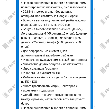
• Частое обновление рыбалки с дополнениями
новых игровых возможностей, рыб и водоёмов
• 99.88% игроков играют без доната,
официальная статистика Google и Apple
• Бонус на вылов в сутки первой рыбы каждого
вида (х2 деньги, х2 опыт). 1420 рыб!
• Бонус на вылов зачётной рыбы (x3 деньги),
Легендарных рыб (х5 деньги, х5 опыт), Древних
рыб (х10 деньги, х10 опыт), Левиафан (х25
деньги, х25 опыт), Альфа (х100 деньги, х100
опыт)
• Две реферальные системы, как
дополнительный заработок рыбакам
• Рыбак часа, будь лучшим каждый час, награда
• Множество других бонусов и возможностей
• Игра создана в Германии
• Рыбалка на русском языке
• Рыбачьте на Android с одной базой аккаунтов
из ПК и IOS
• Много красивой анимации, некоторая с
секретами и подарками
• Онлайн игра, а значит есть соревнования
между игроками, нет читеров, есть защиты от
ботов
• Частое обновление рыбалки с дополнениями