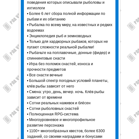
поведения которых описывали рыболовы и
ихтиологи
• Более 6 лет сбора полной информации по
рыбам и их обитанию
• Рыбалка по всему миру, на известных и редких
водоемах
• Энциклопедия рыб и земноводных
• Только для хардкорных рыбаков, которых не
пугают сложности реальной рыбалки!
• Рыбачьте на поплавочные, донные (фидер) и
спиннинговые снасти
• Игра без поломок снастей, износа и
прочности предметов
• Все снасти вечные
• Большой спектр погодных условий планеты,
клёв рыбы зависит от него
• Смена: утро, день, вечер. ночь. Клёв рыбы
зависит от времени
• Сотни реальных наживок и блёсен
• Сотни рыболовных снастей
• Полноценная RPG-система
• Многоуровневое и многопрофильное
развитие персонажа
• 1100+ многообразных квестов, более 6300
заданий, со своими наградами и бонусами