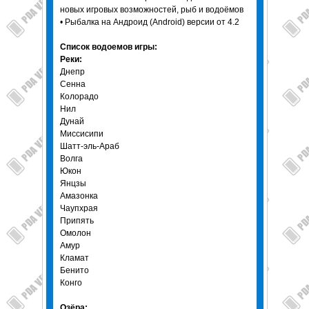
новых игровых возможностей, рыб и водоёмов
• Рыбалка на Андроид (Android) версии от 4.2
Список водоемов игры:
Реки:
Днепр
Сенна
Колорадо
Нил
Дунай
Миссисипи
Шатт-эль-Араб
Волга
Юкон
Янцзы
Амазонка
Чаупхрая
Припять
Омолон
Амур
Кламат
Бенито
Конго
Озёра: