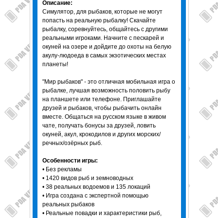
Описание:
Симулятор, для рыбаков, которые не могут
попасть на реальную рыбалку! Скачайте
рыбалку, соревнуйтесь, общайтесь с другими
реальными игроками. Начните с пескарей и
окуней на озере и дойдите до охоты на белую
акулу-людоеда в самых экзотических местах
планеты!
"Мир рыбаков" - это отличная мобильная игра о
рыбалке, лучшая возможность половить рыбу
на планшете или телефоне. Приглашайте
друзей и рыбаков, чтобы рыбачить онлайн
вместе. Общаться на русском языке в живом
чате, получать бонусы за друзей, ловить
окуней, акул, крокодилов и других морских/
речных/озёрных рыб.
Особенности игры:
• Без рекламы
• 1420 видов рыб и земноводных
• 38 реальных водоемов и 135 локаций
• Игра создана с экспертной помощью
реальных рыбаков
• Реальные повадки и характеристики рыб,