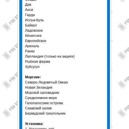
Дав
Анси
Гарда
Иссык-Куль
Байкал
Ладожское
Кёнигсзее
Европейское
Ареналь
Ранко
Лапландия (только на акциях)
Рыбная ферма
Хубсугул
Морские:
Северо-Ледовитый Океан
Новая Зеландия
Морской заповедник
Средиземное море
Галопагосские острова
Сиамский залив
Бермудский треугольник
Установка: