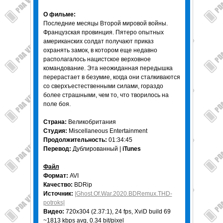
О фильме:
Последние месяцы Второй мировой войны.
Французская провинция. Пятеро опытных
американских солдат получают приказ
охранять замок, в котором еще недавно
располагалось нацистское верховное
командование. Эта неожиданная передышка
перерастает в безумие, когда они сталкиваются
со сверхъестественными силами, гораздо
более страшными, чем то, что творилось на
поле боя.
Страна:
Великобритания
Студия:
Miscellaneous Entertainment
Продолжительность:
01:34:45
Перевод:
Дублированный |
iTunes
Файл
Формат:
AVI
Качество:
BDRip
Источник:
|Ghost.Of.War.2020.BDRemux.THD-
potroks|
Видео:
720x304 (2.37:1), 24 fps, XviD build 69
~1813 kbps avg, 0.34 bit/pixel