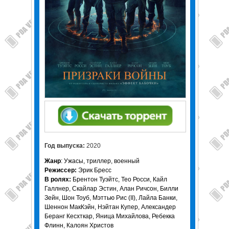
Год выпуска:
2020
Жанр
: Ужасы, триллер, военный
Режиссер:
Эрик Бресс
В ролях:
Брентон Туэйтс, Тео Росси, Кайл
Галлнер, Скайлар Эстин, Алан Ричсон, Билли
Зейн, Шон Тоуб, Мэттью Рис (II), Лайла Банки,
Шеннон МакКэйн, Нэйтан Купер, Александер
Беранг Кесхткар, Яница Михайлова, Ребекка
Флинн, Калоян Христов