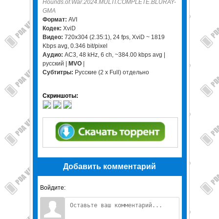
Hounds.of.War.2024.MULTI.COMPLETE.BLURAY-
GMA
Формат:
AVI
Кодек:
XviD
Видео:
720x304 (2.35:1), 24 fps, XviD ~ 1819
Kbps avg, 0.346 bit/pixel
Аудио:
AC3, 48 kHz, 6 ch, ~384.00 kbps avg |
русский |
MVO
|
Субтитры:
Русские (2 х Full) отдельно
Скриншоты:
Добавить комментарий
Войдите: