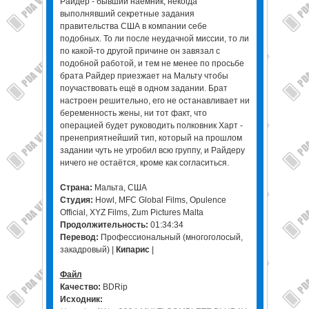
Райдер - бывший наёмник, некогда
выполнявший секретные задания
правительства США в компании себе
подобных. То ли после неудачной миссии, то ли
по какой-то другой причине он завязал с
подобной работой, и тем не менее по просьбе
брата Райдер приезжает на Мальту чтобы
поучаствовать ещё в одном задании. Брат
настроен решительно, его не останавливает ни
беременность жены, ни тот факт, что
операцией будет руководить полковник Харт -
пренеприятнейший тип, который на прошлом
задании чуть не угробил всю группу, и Райдеру
ничего не остаётся, кроме как согласиться.
Страна:
Мальта, США
Студия:
Howl, MFC Global Films, Opulence
Official, XYZ Films, Zum Pictures Malta
Продолжительность:
01:34:34
Перевод:
Профессиональный (многоголосый,
закадровый) |
Кипарис
|
Файл
Качество:
BDRip
Исходник: