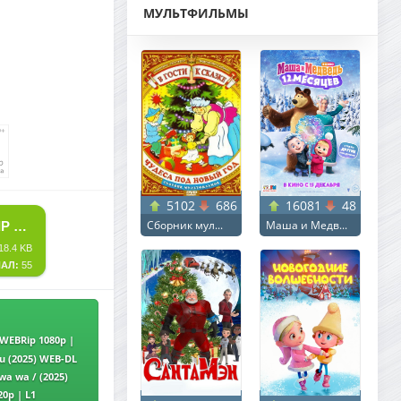
МУЛЬТФИЛЬМЫ
5102
686
16081
48
Сборник мул...
Маша и Медв...
СКАЧАТЬ ТОРРЕНТ ОМУКАДЭ / OMUKADE (2025) WEBRIP 1080P | L1
18.4 KB
АЛ:
55
WEBRip 1080p |
ou (2025) WEB-DL
a wa / (2025)
20p | L1