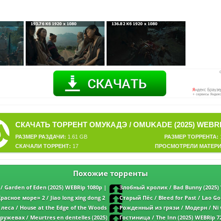
РАЗМЕР РАЗДАЧИ:
1.61 GB
РАЗМЕР ТОРРЕНТА:
СКАЧАЛИ ТОРРЕНТ:
17
ПРОСМОТРЕЛИ МАТЕРИ
Похожие торренты
 Garden of Eden (2025) WEBRip 1080p |
Злобный кролик / Bad Bunny (2025) 
L1
асное море» 2 / Jiao long xing dong 2
Старый Пёс / Bleed for Past / Lao G
0p | Sub
1080p | L1
леса / House at the Edge of the Woods
Рожденный из грязи / Модерн / Ni w
p | L2
WEBRip 1080p | L2
ужевах / Meurtres en dentelles (2025)
Гостиница / The Inn (2025) WEBRip 7