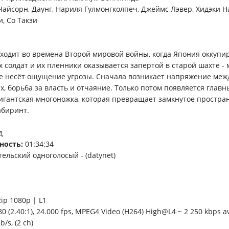
Чайсорн, Даунг, Нариля Гулмонгколпеч, Джеймс Лэвер, Хидэки Н
, Со Такэи
ходит во времена Второй мировой войны, когда Япония оккупи
 солдат и их пленники оказывается запертой в старой шахте - 
бе несёт ощущение угрозы. Сначала возникает напряжение меж
х, борьба за власть и отчаяние. Только потом появляется глав
игантская многоножка, которая превращает замкнутое простран
абиринт.
д
ность:
01:34:34
ельский одноголосый - (datynet)
ip 1080p | L1
0 (2.40:1), 24.000 fps, MPEG4 Video (H264) High@L4 ~ 2 250 kbps a
b/s, (2 ch)