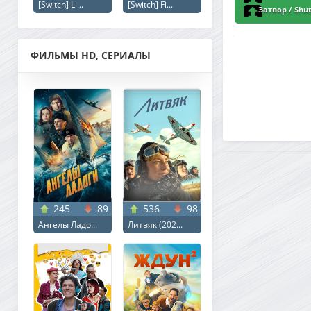
[Switch] Li...
[Switch] Fi...
WEBRip 1080p | P
Затвор / Shut
ФИЛЬМЫ HD, СЕРИАЛЫ
245
89
536
98
Ангелы Ладо...
Литвяк (202...