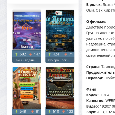
В ролях:
Ясака 
Оми, Оак Кирати
О фильме:
Действие проис
Группа японских
уже само по се
недоверие, стра
демоническая г
582
147
424
71
смертельный л
Тайны ледян...
Эхо прошлог...
Страна:
Таилан
Продолжитель
Перевод:
Любит
Файл
Кодек:
H.264
Качество:
WEBR
Видео:
1920x108
548
81
610
133
Звук:
AC3, 192 K