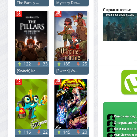
The Family ...
Mystery Det...
Скриншоты:
122
33
185
25
[Switch] Ke...
[Switch] Va...
Райский сад /
L1
Операция «Кр
(2025) WEBRip 108
Дом на краю 
116
22
145
20
(2025) WEBRip 1080
Убийства в кр