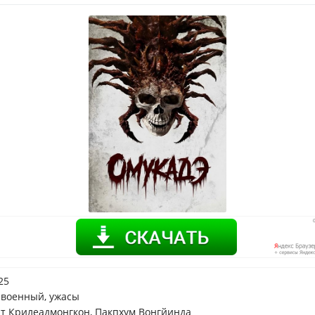
25
 военный, ужасы
т Крилеадмонгкон, Пакпхум Вонгйинда