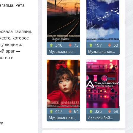
агаяма, Рёта
ровала Таиланд.
месте, которое
ду людьми:
346
75
197
53
ный враг —
Музыкальная...
Музыкальная...
ство в
417
64
325
69
Музыкальная...
Алексей Зай...
vg