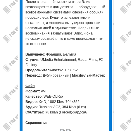
После внезапной смерти матери Элис
возвращается в дом детства — оборудованный
всевозможными системами слежения особняк
посреди леса. Куда-то исчезают ключи
от машины, и женщина вынуждена провести
несколько дней в одиночестве. Неприятные
воспоминания захватывают Элис, и она
не сразу осознаёт, что в доме происходит что-
то странное.
Выпущено:
Франция, Бельгия
Студия:
UMedia Entertainment, Radar Films, FX
Factory
Продолжительность:
01:31:52
Перевод:
Дублированный |
Мосфильм-Мастер
Файл
Формат:
AVI
Качество:
WEB-DLRip
Видео:
XviD, 1882 Кb/s, 704x352
Аудио:
Russian: AC3, 384 Kb/s (6 ch)
Субтитры:
Russian (Forced)-хардсаб
Скриншоты: