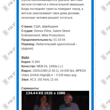
угроза приближающегося урагана, местные
жители готовятся к обязательной эвакуации.
Когда последние туристы покидают город, а
жители заколачивают свои дома досками,
несколько человек решают остаться.
Страна:
США, Швейцария
Студия:
Omnes Films, Salem Street
Entertainment, Willa Productions
Продолжительность:
01:33:44
Перевод:
Любительский одноголосый -
(datynet)
Файл
Кодек:
H.264
Качество:
WEB-DL 1080p | L1
Видео:
1920x1080 (2.40:1), 24.000 fps, MPEG4
Video (H264) High@L4 ~ 3 535 kbps avg
Звук:
AC3, 192 Kb/s, (2 ch)
Скриншоты: