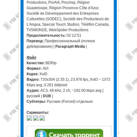
Productions, ProArti, Procirep, Région
Guadeloupe, Région Provence Côte d'Azur,
Société de Développement des Entreprises
Culturelles (SODEC), Société des Producteurs de
L'Angoa, Special Touch Studios, Téléfilm Canada,
TV5MONDE, WebSpider Productions
Продолжительность:
02:12:51
Перевод:
Профессиональный (полное
дублирование) |
Paragraph Media
|
Файл
Качество:
BDRip
Формат:
AVI
Кодек:
XviD
Видео:
720x304 (2.35:1), 23.976 fps, XviD ~ 1372
Kbps avg, 0.261 bit/pixel
Аудио:
AC3, 48 kHz, 2 ch, ~192.00 kbps avg |
русский |
DUB
|
Субтитры:
Русские (Forced) отдельно
Скриншоты: