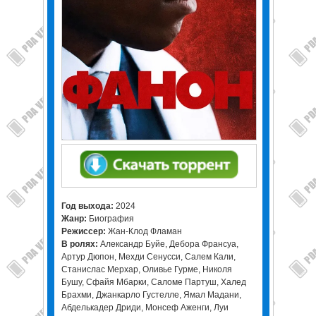
Год выхода:
2024
Жанр:
Биография
Режиссер:
Жан-Клод Фламан
В ролях:
Александр Буйе, Дебора Франсуа,
Артур Дюпон, Мехди Сенусси, Салем Кали,
Станислас Мерхар, Оливье Гурме, Николя
Бушу, Сфайя Мбарки, Саломе Партуш, Халед
Брахми, Джанкарло Густелле, Ямал Мадани,
Абделькадер Дриди, Монсеф Аженги, Луи