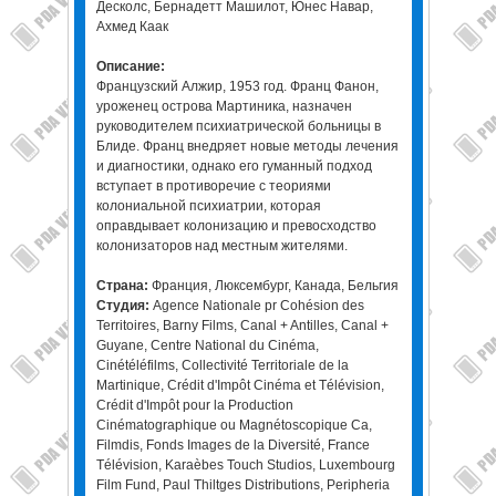
Десколс, Бернадетт Машилот, Юнес Навар,
Ахмед Каак
Описание:
Французский Алжир, 1953 год. Франц Фанон,
уроженец острова Мартиника, назначен
руководителем психиатрической больницы в
Блиде. Франц внедряет новые методы лечения
и диагностики, однако его гуманный подход
вступает в противоречие с теориями
колониальной психиатрии, которая
оправдывает колонизацию и превосходство
колонизаторов над местным жителями.
Страна:
Франция, Люксембург, Канада, Бельгия
Студия:
Agence Nationale pr Cohésion des
Territoires, Barny Films, Canal + Antilles, Canal +
Guyane, Centre National du Cinéma,
Cinétéléfilms, Collectivité Territoriale de la
Martinique, Crédit d'Impôt Cinéma et Télévision,
Crédit d'Impôt pour la Production
Cinématographique ou Magnétoscopique Ca,
Filmdis, Fonds Images de la Diversité, France
Télévision, Karaèbes Touch Studios, Luxembourg
Film Fund, Paul Thiltges Distributions, Peripheria