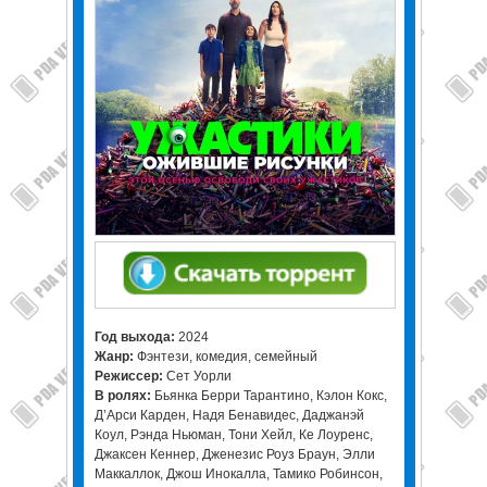
Год выхода:
2024
Жанр:
Фэнтези, комедия, семейный
Режиссер:
Сет Уорли
В ролях:
Бьянка Берри Тарантино, Кэлон Кокс,
Д’Арси Карден, Надя Бенавидес, Даджанэй
Коул, Рэнда Ньюман, Тони Хейл, Ке Лоуренс,
Джаксен Кеннер, Дженезис Роуз Браун, Элли
Маккаллок, Джош Инокалла, Тамико Робинсон,