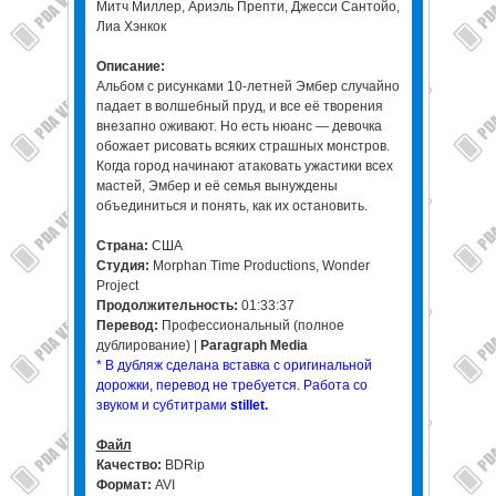
Митч Миллер, Ариэль Препти, Джесси Сантойо,
Лиа Хэнкок
Описание:
Альбом с рисунками 10-летней Эмбер случайно
падает в волшебный пруд, и все её творения
внезапно оживают. Но есть нюанс — девочка
обожает рисовать всяких страшных монстров.
Когда город начинают атаковать ужастики всех
мастей, Эмбер и её семья вынуждены
объединиться и понять, как их остановить.
Страна:
США
Студия:
Morphan Time Productions, Wonder
Project
Продолжительность:
01:33:37
Перевод:
Профессиональный (полное
дублирование) |
Paragraph Media
* В дубляж сделана вставка с оригинальной
дорожки, перевод не требуется. Работа со
звуком и субтитрами
stillet.
Файл
Качество:
BDRip
Формат:
AVI