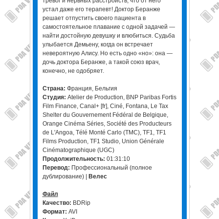
тревог и нервных расстройств, что от него
устал даже его терапевт! Доктор Беранже
решает отпустить своего пациента в
самостоятельное плавание с одной задачей —
найти достойную девушку и влюбиться. Судьба
улыбается Демьену, когда он встречает
невероятную Алису. Но есть одно «но»: она —
дочь доктора Беранже, а такой союз врач,
конечно, не одобряет.
Страна:
Франция, Бельгия
Студия:
Atelier de Production, BNP Paribas Fortis
Film Finance, Canal+ [fr], Ciné, Fontana, Le Tax
Shelter du Gouvernement Fédéral de Belgique,
Orange Cinéma Séries, Société des Producteurs
de L'Angoa, Télé Monté Carlo (TMC), TF1, TF1
Films Production, TF1 Studio, Union Générale
Cinématographique (UGC)
Продолжительность:
01:31:10
Перевод:
Профессиональный (полное
дублирование) |
Велес
Файл
Качество:
BDRip
Формат:
AVI