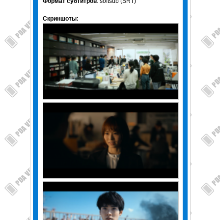
Формат субтитров
: softsub (SRT)
Скриншоты: