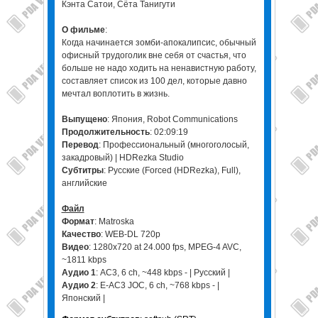
Кэнта Сатои, Сёта Танигути
О фильме
:
Когда начинается зомби-апокалипсис, обычный
офисный трудоголик вне себя от счастья, что
больше не надо ходить на ненавистную работу,
составляет список из 100 дел, которые давно
мечтал воплотить в жизнь.
Выпущено
: Япония, Robot Communications
Продолжительность
: 02:09:19
Перевод
: Профессиональный (многоголосый,
закадровый) | HDRezka Studio
Субтитры
: Русские (Forced (HDRezka), Full),
английские
Файл
Формат
: Matroska
Качество
: WEB-DL 720p
Видео
: 1280x720 at 24.000 fps, MPEG-4 AVC,
~1811 kbps
Аудио 1
: AC3, 6 ch, ~448 kbps - | Русский |
Аудио 2
: E-AC3 JOC, 6 ch, ~768 kbps - |
Японский |