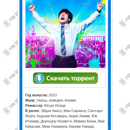
Год выпуска
: 2023
Жанр
: Ужасы, комедия, боевик
Режиссер
: Юсукэ Исида
В ролях
: Эйдзи Акасо, Маи Сираиси, Сюнтаро
Янаги, Кадзуки Китамура, Акари Хаями, Юи
Итикава, Дорондзу Исимото, Мивако Какэи, Маё
Кавасаки, Мука Накамура, Куруми Накада,