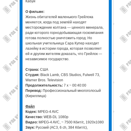
Кабуи
О фильме:
Жизнь обитателей маленького Грейлока
меняется, когда под землёй находят
месторождение колтана — ценного минерала,
ради которого горнодобывающая госкомпания
готова полностью уничтожить город. Но
школьная учительница Сара Купер находит
лазейку в истории города, которая позволяет
ей и другим жителям доказать, что Грейлок —
независимое государство.
Страна:
США
Студия:
Black Lamb, CBS Studios, Fulwell 73,
Warner Bros. Television
Продолжительность:
7 x ~ 00:40:00
Перевод:
Профессиональный многоголосый
(Кириллица)
Файл
Кодек:
MPEG-4 AVC
Качество:
WEB-DL 1080p
Видео:
MPEG-4 AVC, ~ 7500 Кбит/с, 1920x1080
Звук:
Русский (АС3, 6 ch, 384 Кбит/с),