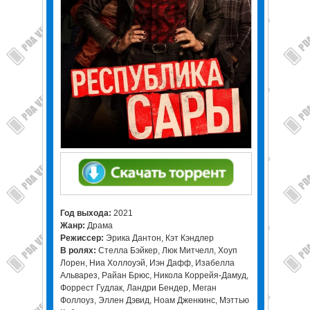
Год выхода:
2021
Жанр:
Драма
Режиссер:
Эрика Дантон, Кэт Кэндлер
В ролях:
Стелла Бэйкер, Люк Митчелл, Хоуп
Лорен, Ниа Холлоуэй, Иэн Дафф, Изабелла
Альварез, Райан Брюс, Никола Коррейя-Дамуд,
Форрест Гудлак, Ландри Бендер, Меган
Фоллоуз, Эллен Дэвид, Ноам Дженкинс, Мэттью