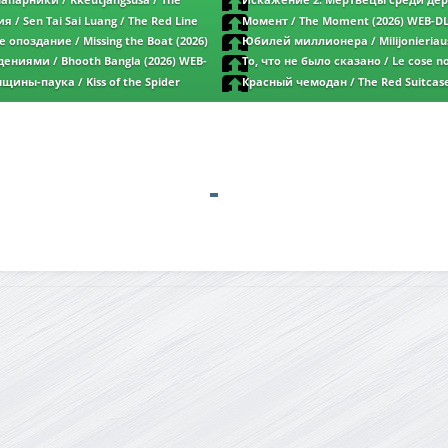
парники / Kkeutjangsusa / The
Искажение 2: Мертвецы среди дере
6) WEB-DL 1080p | L2
2: The Dead Among the Trees (2026) WEB-D
 / Sen Tai Sai Luang / The Red Line
Момент / The Moment (2026) WEB-DL
p | L | LE-Production
| D
 опоздание / Missing the Boat (2026)
Юбилей миллионера / Milijonieriaus 
Millionaire's Anniversary (2026) WEB-DL 1
ениями / Bhooth Bangla (2026) WEB-
То, что не было сказано / Le cose no
ELEKTRI4KA | P1
WEB-DL 1080p | L
ины-паука / Kiss of the Spider
Красный чемодан / The Red Suitcase
-DL 1080p | D
1080p | L1