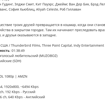
 Гудинг, Элджи Смит, Кит Пауэрс, Джеймс Ван Дер Бик, Брэд Лел
ванс, София Хьюблиц, Aliyah Celeste, Роб Гэллаван
ествие троих друзей превращается в кошмар, когда они стано
ийства в закрытом городке. Там их начинают преследовать вр
, и друзья оказываются в западне.
: США / Thunderbird Films, Three Point Capital, Indy Entertainment
ность
: 01:38:49
оголосый любительский (MUZOBOZ)
лийские (SDH)
-DL 1080p | AMZN
64, 1920x800, ~6494 Kbps
 ch, 192 Kbps - Русский
, 6 ch, 640 Kbps - Английский