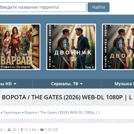
ы HD
Сериалы, ТВ
Музыка 
ВОРОТА / THE GATES (2026) WEB-DL 1080P | L
»
Триллеры
»
Ворота / The Gates (2026) WEB-DL 1080p | L
26
|
26
|
13.3 Kb
|
5.05 GB