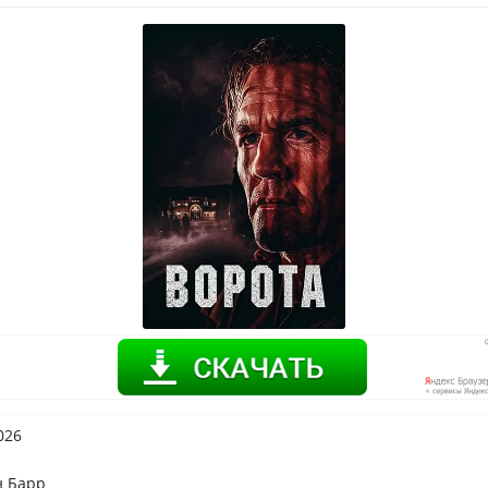
026
н Барр