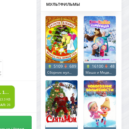
МУЛЬТФИЛЬМЫ
5109
689
16100
48
Сборник мул...
Маша и Медв...
СКАЧАТЬ ТОРРЕНТ ВОРОТА / THE GATES (2026) WEB-DL 1080P | L
13.3 KB
АЛ:
26