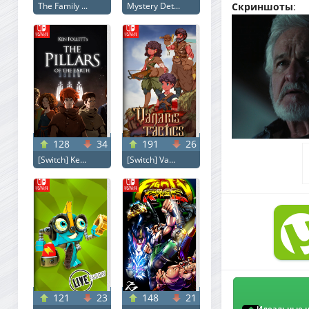
The Family ...
Mystery Det...
Скриншоты
:
128
34
191
26
[Switch] Ke...
[Switch] Va...
121
23
148
21