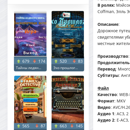
В ролях:
Мэйсон
Coffman, Элль Э
Описание
:
Дорожное путеш
свидетелями уб
местные жители
Производство
679
174
520
83
Продолжитель
Тайны ледян...
Эхо прошлог...
Перевод
: Мног
Субтитры
: Анг
Файл
Качество
: WEB
Формат
: MKV
Видео
: AVC/H.2
Аудио 1
: AC3, 2
Аудио 2
: E-AC3
565
87
663
145