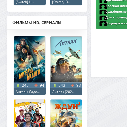
Идеальные на
[Switch] Li...
[Switch] Fi...
Ultimate Duo (202
Красная линия
(2026) WEB-DL 1080
Судьбоносное
WEB-DL 1080p | L
Дом с привид
ФИЛЬМЫ HD, СЕРИАЛЫ
DL 1080p | L1
Поцелуй женщ
Woman (2025) WEB
245
94
543
98
Ангелы Ладо...
Литвяк (202...