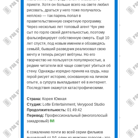
приюте. Хотя он больше всего на свете любил
рисовать, драться у него тоже получалось
неплохо — так парень попал в
правительственную секретную программу.
Через несколько лет топовый агент Чун уже
сыт по горло своей деятельностью, поэтому
фальсифицирует собственную смерть. Ещё 10
лет спустя, под новым именем и обзаведясь
семьёй, бывший разведчик реализовал свою
мечту и теперь рисует вебтуны. Но его
творчество не пользуется популярностью, а
редкие читатели всё чаще советуют убиться об
стену. Однажды изрядно приняв на грудь, наш
герой рисует историю, основанную на личном
опыте, а супруга выкладывает её в интернет.
Последствия окажутся катастрофическими.
Страна:
Корея Южная
Студия:
Lotte Entertainment, Verygood Studio
Продолжительность:
01:49:42
Перевод:
Профессиональный (многоголосый
закадровый)
IVI
К сожалению почти во всей серии фильмов
вышедшей от IVI, один из мужских голосов - это