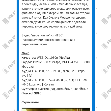
Александр Дасевич. Иви и WinMedia красавцы,
купили столько фильмов и сделали озвучку всех
фильмов с одним актером, меняя только второй
мужской голос. Как будто в Москве нет других
актеров дубляжа. Из серии фильмов сделали
персональное шоу одного актера дубляжа.
Видео "перетянуто" из NTSC.
Русская аудиодорожка подогнана без
пересжатия звука.
Файл
Качество:
WEB-DL 1080p
(Netflix)
Видео:
1920x1080 at 24 fps, MPEG-4 AVC, ~5800
kbps avg
Аудио 1
: 48 kHz, AAC, 2/0 (L,R) ch, ~256 kbps
avg |
IVI
Аудио 2
: 48 kHz, E-AC3, 3/2 (L,C,R,l,r) + LFE ch,
~640 kbps avg |
Korean
Субтитры:
русские
(IVI)
, английские, корейские
(Forced, SDH)
Скриншоты: