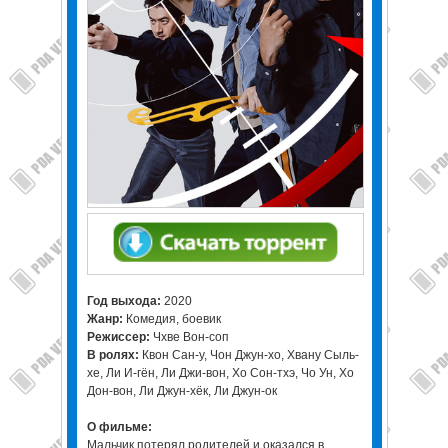
Год выхода:
2020
Жанр:
Комедия, боевик
Режиссер:
Чхве Вон-соп
В ролях:
Квон Сан-у, Чон Джун-хо, Хвану Сыль-
хе, Ли И-гён, Ли Джи-вон, Хо Сон-тхэ, Чо Ун, Хо
Дон-вон, Ли Джун-хёк, Ли Джун-ок
О фильме:
Мальчик потерял родителей и оказался в