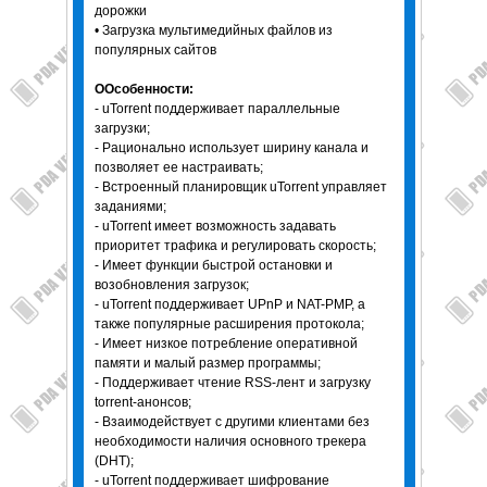
дорожки
• Загрузка мультимедийных файлов из
популярных сайтов
О
Особенности:
- uTorrent поддерживает параллельные
загрузки;
- Рационально использует ширину канала и
позволяет ее настраивать;
- Встроенный планировщик uTorrent управляет
заданиями;
- uTorrent имеет возможность задавать
приоритет трафика и регулировать скорость;
- Имеет функции быстрой остановки и
возобновления загрузок;
- uTorrent поддерживает UPnP и NAT-PMP, а
также популярные расширения протокола;
- Имеет низкое потребление оперативной
памяти и малый размер программы;
- Поддерживает чтение RSS-лент и загрузку
torrent-анонсов;
- Взаимодействует с другими клиентами без
необходимости наличия основного трекера
(DHT);
- uTorrent поддерживает шифрование