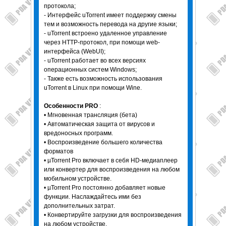
протокола;
- Интерфейс uTorrent имеет поддержку смены
тем и возможность перевода на другие языки;
- uTorrent встроено удаленное управление
через HTTP-протокол, при помощи web-
интерфейса (WebUI);
- uTorrent работает во всех версиях
операционных систем Windows;
- Также есть возможность использования
uTorrent в Linux при помощи Wine.
Особенности PRO
:
• Мгновенная трансляция (бета)
• Автоматическая защита от вирусов и
вредоносных программ.
• Воспроизведение большего количества
форматов
• µTorrent Pro включает в себя HD-медиаплеер
или конвертер для воспроизведения на любом
мобильном устройстве.
• µTorrent Pro постоянно добавляет новые
функции. Наслаждайтесь ими без
дополнительных затрат.
• Конвертируйте загрузки для воспроизведения
на любом устройстве.