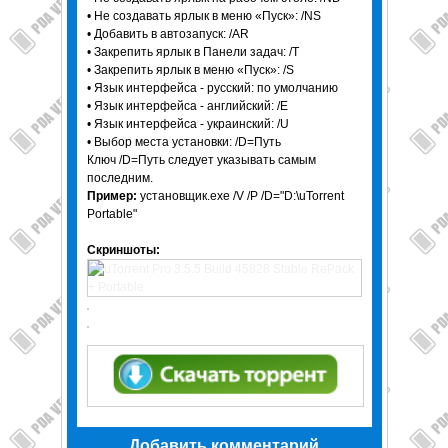
• Не создавать ярлык в меню «Пуск»: /NS
• Добавить в автозапуск: /AR
• Закрепить ярлык в Панели задач: /T
• Закрепить ярлык в меню «Пуск»: /S
• Язык интерфейса - русский: по умолчанию
• Язык интерфейса - английский: /E
• Язык интерфейса - украинский: /U
• Выбор места установки: /D=Путь
Ключ /D=Путь следует указывать самым
последним.
Пример:
установщик.exe /V /P /D="D:\uTorrent
Portable"
Скриншоты:
Добавить комментарий