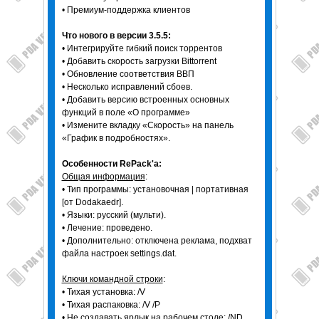
• Премиум-поддержка клиентов
Что нового в версии 3.5.5:
• Интегрируйте гибкий поиск торрентов
• Добавить скорость загрузки Bittorrent
• Обновление соответствия ВВП
• Несколько исправлений сбоев.
• Добавить версию встроенных основных
функций в поле «О программе»
• Измените вкладку «Скорость» на панель
«График в подробностях».
Особенности RePack'a:
Общая информация
:
• Тип программы: установочная | портативная
[от Dodakaedr].
• Языки: русский (мульти).
• Лечение: проведено.
• Дополнительно: отключена реклама, подхват
файла настроек settings.dat.
Ключи командной строки
:
• Тихая установка: /V
• Тихая распаковка: /V /P
• Не создавать ярлык на рабочем столе: /ND