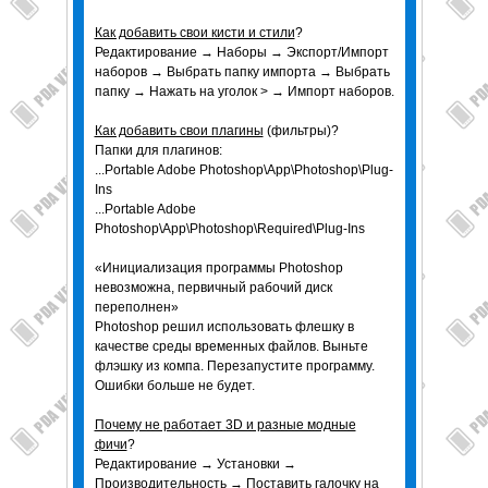
Как добавить свои кисти и стили
?
Редактирование → Наборы → Экспорт/Импорт
наборов → Выбрать папку импорта → Выбрать
папку → Нажать на уголок > → Импорт наборов.
Как добавить свои плагины
(фильтры)?
Папки для плагинов:
...Portable Adobe Photoshop\App\Photoshop\Plug-
Ins
...Portable Adobe
Photoshop\App\Photoshop\Required\Plug-Ins
«Инициализация программы Photoshop
невозможна, первичный рабочий диск
переполнен»
Photoshop решил использовать флешку в
качестве среды временных файлов. Выньте
флэшку из компа. Перезапустите программу.
Ошибки больше не будет.
Почему не работает 3D и разные модные
фичи
?
Редактирование → Установки →
Производительность → Поставить галочку на