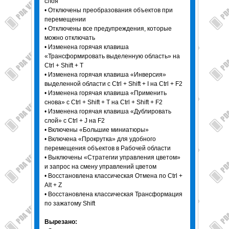
слоя
• Отключены преобразования объектов при
перемещении
• Отключены все предупреждения, которые
можно отключать
• Изменена горячая клавиша
«Трансформировать выделенную область» на
Ctrl + Shift + T
• Изменена горячая клавиша «Инверсия»
выделенной области с Ctrl + Shift + I на Ctrl + F2
• Изменена горячая клавиша «Применить
снова» с Ctrl + Shift + T на Ctrl + Shift + F2
• Изменена горячая клавиша «Дублировать
слой» с Ctrl + J на F2
• Включены «Большие миниатюры»
• Включена «Прокрутка» для удобного
перемещения объектов в Рабочей области
• Выключены «Стратегии управления цветом»
и запрос на смену управлений цветом
• Восстановлена классическая Отмена по Ctrl +
Alt + Z
• Восстановлена классическая Трансформация
по зажатому Shift
Вырезано: