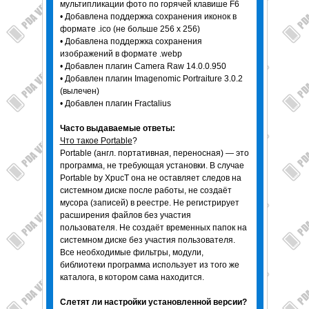
мультипликации фото по горячей клавише F6
• Добавлена поддержка сохранения иконок в
формате .ico (не больше 256 x 256)
• Добавлена поддержка сохранения
изображений в формате .webp
• Добавлен плагин Camera Raw 14.0.0.950
• Добавлен плагин Imagenomic Portraiture 3.0.2
(вылечен)
• Добавлен плагин Fractalius
Часто выдаваемые ответы:
Что такое Portable
?
Portable (англ. портативная, переносная) — это
программа, не требующая установки. В случае
Portable by XpucT она не оставляет следов на
системном диске после работы, не создаёт
мусора (записей) в реестре. Не регистрирует
расширения файлов без участия
пользователя. Не создаёт временных папок на
системном диске без участия пользователя.
Все необходимые фильтры, модули,
библиотеки программа использует из того же
каталога, в котором сама находится.
Слетят ли настройки установленной версии?