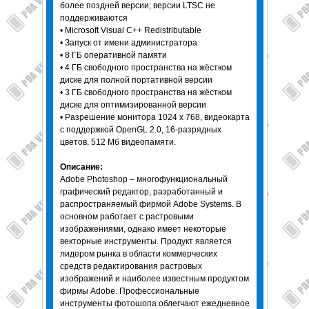
более поздней версии; версии LTSC не
поддерживаются
• Microsoft Visual C++ Redistributable
• Запуск от имени администратора
• 8 ГБ оперативной памяти
• 4 ГБ свободного пространства на жёстком
диске для полной портативной версии
• 3 ГБ свободного пространства на жёстком
диске для оптимизированной версии
• Разрешение монитора 1024 x 768, видеокарта
с поддержкой OpenGL 2.0, 16-разрядных
цветов, 512 Мб видеопамяти.
Описание:
Adobe Photoshop – многофункциональный
графический редактор, разработанный и
распространяемый фирмой Adobe Systems. В
основном работает с растровыми
изображениями, однако имеет некоторые
векторные инструменты. Продукт является
лидером рынка в области коммерческих
средств редактирования растровых
изображений и наиболее известным продуктом
фирмы Adobe. Профессиональные
инструменты фотошопа облегчают ежедневное