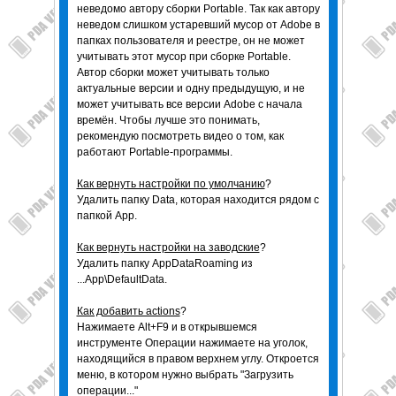
неведомо автору сборки Portable. Так как автору
неведом слишком устаревший мусор от Adobe в
папках пользователя и реестре, он не может
учитывать этот мусор при сборке Portable.
Автор сборки может учитывать только
актуальные версии и одну предыдущую, и не
может учитывать все версии Adobe с начала
времён. Чтобы лучше это понимать,
рекомендую посмотреть видео о том, как
работают Portable-программы.
Как вернуть настройки по умолчанию
?
Удалить папку Data, которая находится рядом с
папкой App.
Как вернуть настройки на заводские
?
Удалить папку AppDataRoaming из
...App\DefaultData.
Как добавить actions
?
Нажимаете Alt+F9 и в открывшемся
инструменте Операции нажимаете на уголок,
находящийся в правом верхнем углу. Откроется
меню, в котором нужно выбрать "Загрузить
операции..."