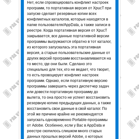
Нет, если спровоцировать конфликт настроек
программ, то портативная версия от XpucT при
запуске сделает резервные копии всех
конфликтных каталогов, которые находятся в
папке пользователя/AppData, а также записи в
реестре. Когда портативная версия от XpucT
закрывается, все данные портативной версии
программы выгружаются обратно в тот каталог,
из которого запускалась эта портативная
версия, а старые пользовательские данные от
других версий программ восстанавливаются на
то место, где они были. Сделано это
специально для тех, кто не ведает, что творит,
то есть провоцирует конфликт настроек
программ. Однако, если портативную версию
программы завершить через диспетчер задач
или довести портативную программу до
вылета, то она просто не успеет восстановить
резервную копию предыдущих данных, а также
восстановить свои данные в свой каталог. По
этой же причине крайне не рекомендуется
запускать одновременно Portable-программы
от Adobe. Особенно, если у Вас в AppData и
реестре скопилось слишком много старых
данных прошлых версий Adobe, о которых