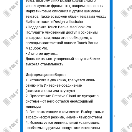
текст, поэтому в них можно хранить часто
используемые фрагменты, например слоганы,
маркетинговые описания и другие шаблоны
текстов. Также возможен обмен текстами между
библиотеками InDesign и Illustrator.
• Поддержка Touch Bar на MacBook Pro
Получайте мгновенный доступ к основным
инструментам, когда это необходимо, с
помощью контекстной панели Touch Bar на
MacBook Pro.
• И многое другое...
Дополнительно: ускоренный запуск и более
высокая стабильность.
Информация о сборке:
1. Установка в два клика, требуется лишь
отключить Интернет-соединение
(автоматически или вручную)
2. Приложение Creative Cloud не мусорит в
системе - от него остался необходимый
минимум
3. Все локализации в комплекте. Выбор только
в графическом режиме, иначе - язык системы
4. Используется оригинальный установщик,
проблемы с другими продуктами исключены