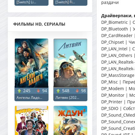
[Switch] Li...
[Switch] Fi...
раздачи
Драйверпаки, 
DP_Biometric |
ФИЛЬМЫ HD, СЕРИАЛЫ
DP_Bluetooth | 
DP_CardReader 
DP_Chipset | Ч
DP_LAN_Intel | 
DP_LAN_Others 
DP_LAN_Realtek-
DP_LAN_Realtek-
DP_MassStorage
DP_Misc | Пери
DP_Modem | М
245
94
548
98
DP_Monitor | М
Ангелы Ладо...
Литвяк (202...
DP_Printer | П
DP_SDIO | Собс
DP_Sound_CMedi
DP_Sound_Conex
DP_Sound_Creati
DP_Sound_IDT | 