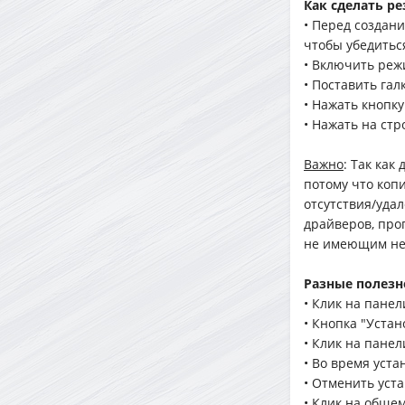
Как сделать р
• Перед создан
чтобы убедитьс
• Включить реж
• Поставить гал
• Нажать кнопку
• Нажать на стр
Важно
: Так как
потому что коп
отсутствия/уда
драйверов, про
не имеющим неп
Разные полезн
• Клик на панел
• Кнопка "Уста
• Клик на панел
• Во время уст
• Отменить уст
• Клик на обще