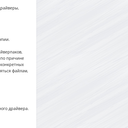
драйверы,
опии.
айверпаков,
 по причине
 конкретных
яться файлам,
ного драйвера.