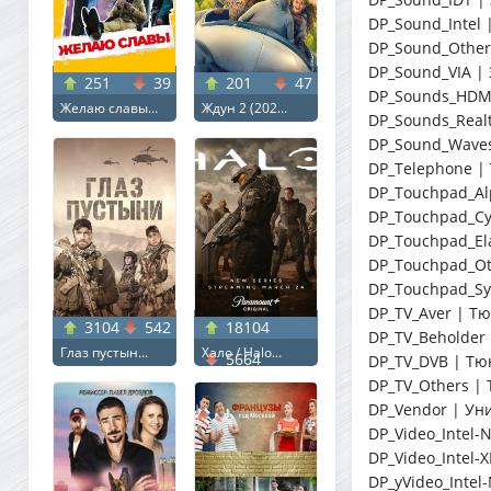
DP_Sound_Intel 
DP_Sound_Other
DP_Sound_VIA | 
251
39
201
47
DP_Sounds_HDMI
Желаю славы...
Ждун 2 (202...
DP_Sounds_Realt
DP_Sound_Waves
DP_Telephone 
DP_Touchpad_Al
DP_Touchpad_Cy
DP_Touchpad_El
DP_Touchpad_Ot
DP_Touchpad_Syn
DP_TV_Aver | Т
3104
542
18104
DP_TV_Beholder
Глаз пустын...
Хало / Halo...
5664
DP_TV_DVB | Тю
DP_TV_Others |
DP_Vendor | Ун
DP_Video_Intel-N
DP_Video_Intel-X
DP_yVideo_Intel