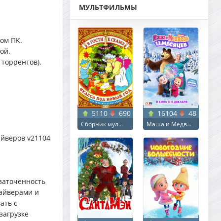
МУЛЬТФИЛЬМЫ
ом ПК.
ой.
 торрентов).
5110
690
16104
48
Сборник мул...
Маша и Медв...
айверов v21104
заточенность
райверами и
ать с
загрузке