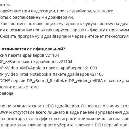
отек.
родействие при индексации, поиске драйвера, установке.
боты с распакованными драйверами.
мков системы, позволяющих эмулировать чужую систему на друг
ия о возможных попытках вирусов заразить флешку с программ
обновить программу и драйверпаки через интернет (технология
з отличается от официальной?
рсия пакета драйверов v21104
DP_zzBad в пакете драйверов v21104
 DP_yVideo_AMD-Apple в пакете драйверов v21090
DP_yVideo_Intel-Notebook в пакете драйверов v21103
DCH* версии DP_ySound_Realtek и DP_yVideo_nVIDIA в пакете др
ополнительные темы
ревода
ьно не отличаются от неDCH драйверов. Основные отличия это 
UWP и отсутствие всего лишнего в виде панелей управления д
оты некоторых спецэффектов в играх и приложениях - использов
 в противном случае просто уберите галочки с DCH версий при 