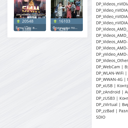
DP_Videos_nVIDI
DP_Video_nVIDIA
DP_Video_nVIDIA
20548
16103
DP_Video_nVIDIA
Бим / Пёс в...
Французы по...
DP_Videos_AMD_
5388
4289
DP_Videos_AMD_
DP_Videos_AMD-N
DP_Videos_AMD-
DP_yVideo_AMD-
DP_Videos_Othe
DP_WebCam | В
DP_WLAN-WiFi |
DP_WWAN-4G | 
DP_xUSB | Конт
DP_zAndroid | 
DP_zUSB3 | Кон
DP_zVirtual | В
DP_zzBad | Раз
SDIO