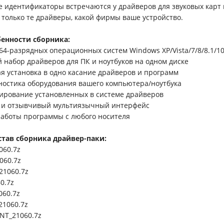
 идентификаторы встречаются у драйверов для звуковых карт 
 только те драйверы, какой фирмы ваше устройство.
енности сборника:
/64-разрядных операционных систем Windows XP/Vista/7/8/8.1/1
 набор драйверов для ПК и ноутбуков на одном диске
ая установка в одно касание драйверов и программ
гностика оборудования вашего компьютера/ноутбука
пирование установленных в системе драйверов
 и отзывчивый мультиязычный интерфейс
работы программы с любого носителя
став сборника драйвер-паки:
060.7z
060.7z
21060.7z
0.7z
060.7z
21060.7z
-NT_21060.7z