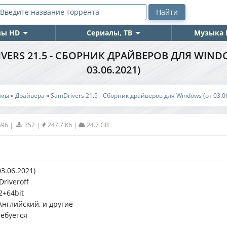
ы HD
Сериалы, ТВ
Музыка 
VERS 21.5 - СБОРНИК ДРАЙВЕРОВ ДЛЯ WIND
03.06.2021)
ммы
»
Драйвера
»
SamDrivers 21.5 - Сборник драйверов для Windows (от 03.0
696
|
352
|
247.7 Kb
|
24.7 GB
03.06.2021)
Driveroff
2+64bit
Английский, и другие
ебуется