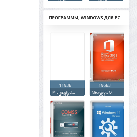
ПРОГРАММЫ, WINDOWS ДЛЯ PC
11936
19663
Microsoft O...
Microsoft O...
2449
6011