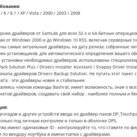
бования:
/ 8 / 8.1 / XP / Vista / 2000 / 2003 / 2008
борник драйверов от SamLab для всех 32-х и 64-битных операци
ая от Windows 2000 и до Windows 10 RS5, включая серверные п
ны самые актуальные драйверы, на дату релиза, собранные ли
чек-установщиков, для автоматического определения вашего об
 установки необходимых драйверов, использованы специализ
ck Solution Plus / Drivers Installer Assistant / Snappy Driver Instal
бекапа драйверов Drivers Backup Solution. Не путать этот пакет 
at'a - эти драйверы новее и стабильнее.
являясь членом команды Bashrat, имеет возможность, зная о вс
кетов драйверов, создавать свой набор , наиболее полным и б
ия:
ачпадов и других устройств ввода из драйвер-паков DP_Touchp
только под личным контролем и только в оболочке DPS.
тва имеют одинаковые ID - контролируйте то, что ставите по ф
и по вендору ноутбука в имени папки с драйверами.