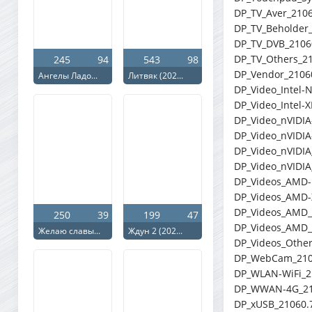
DP_TV_Aver_2106
DP_TV_Beholder
DP_TV_DVB_2106
DP_TV_Others_2
245
94
543
98
DP_Vendor_2106
Ангелы Ладо...
Литвяк (202...
DP_Video_Intel-
DP_Video_Intel-
DP_Video_nVIDIA
DP_Video_nVIDIA
DP_Video_nVIDIA
DP_Video_nVIDIA
DP_Videos_AMD-
DP_Videos_AMD-
DP_Videos_AMD_
250
39
199
47
DP_Videos_AMD_
Желаю славы...
Ждун 2 (202...
DP_Videos_Other
DP_WebCam_210
DP_WLAN-WiFi_2
DP_WWAN-4G_21
DP_xUSB_21060.