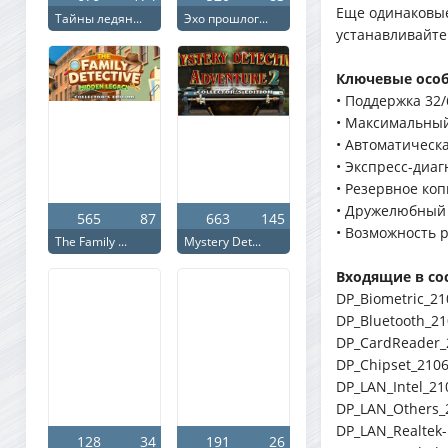
Еще одинаковые
Тайны ледян...
Эхо прошлог...
устанавливайте
Ключевые особ
• Поддержка 32
• Максимальный
• Автоматическ
• Экспресс-диа
• Резервное ко
• Дружелюбный
565
87
663
145
• Возможность 
The Family ...
Mystery Det...
Входящие в со
DP_Biometric_21
DP_Bluetooth_21
DP_CardReader_
DP_Chipset_2106
DP_LAN_Intel_21
DP_LAN_Others_
DP_LAN_Realtek
128
34
191
26