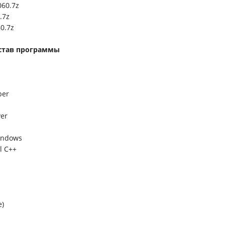
060.7z
.7z
0.7z
став программы
per
yer
indows
al C++
e)