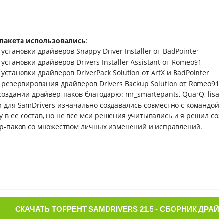
 пакета использовались
:
 установки драйверов Snappy Driver Installer от BadPointer
 установки драйверов Drivers Installer Assistant от Romeo91
 установки драйверов DriverPack Solution от ArtX и BadPointer
 резервирования драйверов Drivers Backup Solution от Romeo91
создании драйвер-паков благодарю: mr_smartepants, QuarQ, lis
 для SamDrivers изначально создавались совместно с командой 
у в ее состав, но не все мои решения учитывались и я решил со
р-паков со множеством личных изменений и исправлений.