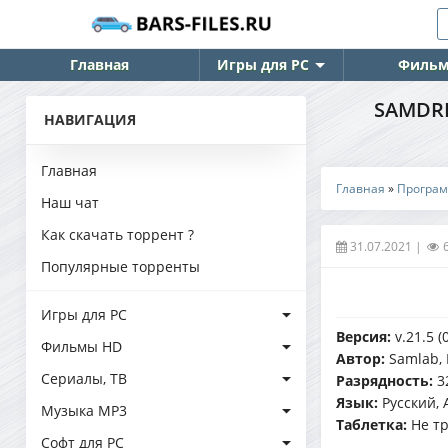
Главная
Игры для PC
Фильм
SAMDRI
НАВИГАЦИЯ
Главная
Главная
»
Програ
Наш чат
Как скачать торрент ?
31.07.2021
|
Популярные торренты
Игры для PC
Версия:
v.21.5 (
Фильмы HD
Автор:
Samlab, 
Сериалы, ТВ
Разрядность:
3
Язык:
Русский, 
Музыка MP3
Таблетка:
Не тр
Софт для PC