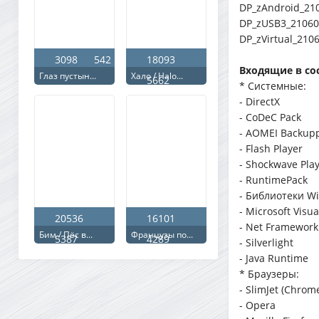
DP_zAndroid_21
DP_zUSB3_21060
DP_zVirtual_2106
3098
542
18093
Входящие в со
Глаз пустын...
Хало / Halo...
5662
* Системные:
- DirectX
- CoDeC Pack
- AOMEI Backup
- Flash Player
- Shockwave Pla
- RuntimePack
- Библиотеки W
- Microsoft Visu
20536
16101
- Net Framework
Бим / Пёс в...
Французы по...
5387
4289
- Silverlight
- Java Runtime
* Браузеры:
- SlimJet (Chrom
- Opera