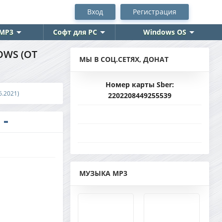
Вход
Регистрация
MP3
Софт для PC
Windows OS
OWS (ОТ
МЫ В СОЦ.СЕТЯХ, ДОНАТ
Номер карты Sber:
6.2021)
2202208449255539
МУЗЫКА MP3