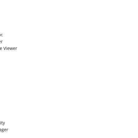
и:
er
e Viewer
ity
ager