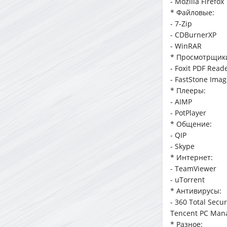
- Mozilla Firefox
* Файловые:
- 7-Zip
- CDBurnerXP
- WinRAR
* Просмотрщик
- Foxit PDF Read
- FastStone Imag
* Плееры:
- AIMP
- PotPlayer
* Общение:
- QIP
- Skype
* Интернет:
- TeamViewer
- uTorrent
* Антивирусы:
- 360 Total Secur
Tencent PC Man
* Разное: