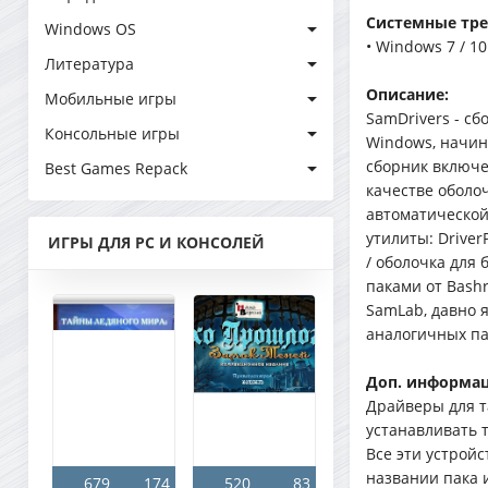
Системные тре
Windows OS
• Windows 7 / 10 
Литература
Описание:
Мобильные игры
SamDrivers - с
Консольные игры
Windows, начин
сборник включе
Best Games Repack
качестве оболо
автоматической
утилиты: DriverPa
ИГРЫ ДЛЯ PC И КОНСОЛЕЙ
/ оболочка для 
паками от Bashr
SamLab, давно 
аналогичных па
Доп. информац
Драйверы для т
устанавливать 
Все эти устройс
названии пака 
679
174
520
83