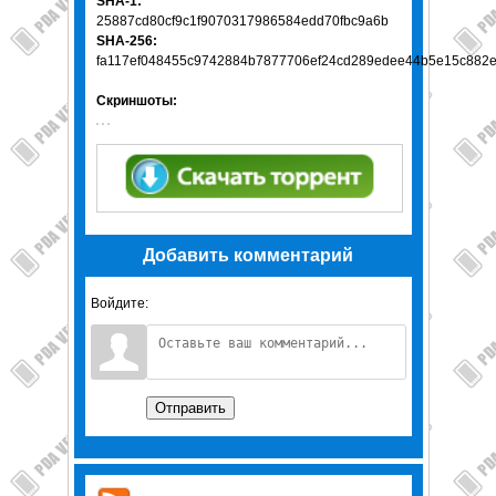
SHA-1:
25887cd80cf9c1f9070317986584edd70fbc9a6b
SHA-256:
fa117ef048455c9742884b7877706ef24cd289edee44b5e15c882e
Скриншоты:
Добавить комментарий
Войдите:
Отправить