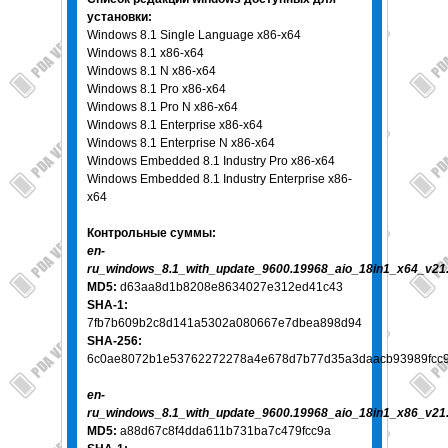
установки:
Windows 8.1 Single Language x86-x64
Windows 8.1 x86-x64
Windows 8.1 N x86-x64
Windows 8.1 Pro x86-x64
Windows 8.1 Pro N x86-x64
Windows 8.1 Enterprise x86-x64
Windows 8.1 Enterprise N x86-x64
Windows Embedded 8.1 Industry Pro x86-x64
Windows Embedded 8.1 Industry Enterprise x86-
x64
Контрольные суммы:
en-
ru_windows_8.1_with_update_9600.19968_aio_18in1_x64_v21.
MD5:
d63aa8d1b8208e8634027e312ed41c43
SHA-1:
7fb7b609b2c8d141a5302a080667e7dbea898d94
SHA-256:
6c0ae8072b1e53762272278a4e678d7b77d35a3daacb93989fcc
en-
ru_windows_8.1_with_update_9600.19968_aio_18in1_x86_v21.
MD5:
a88d67c8f4dda611b731ba7c479fcc9a