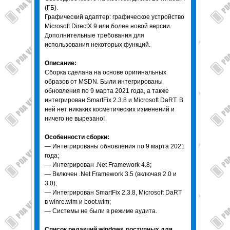
(ГБ).
Графический адаптер: графическое устройство
Microsoft DirectX 9 или более новой версии.
Дополнительные требования для
использования некоторых функций.
Описание:
Сборка сделана на основе оригинальных
образов от MSDN. Были интегрированы
обновления по 9 марта 2021 года, а также
интегрирован SmartFix 2.3.8 и Microsoft DaRT. В
ней нет никаких косметических изменений и
ничего не вырезано!
Особенности сборки:
— Интегрированы обновления по 9 марта 2021
года;
— Интегрирован .Net Framework 4.8;
— Включен .Net Framework 3.5 (включая 2.0 и
3.0);
— Интегрирован SmartFix 2.3.8, Microsoft DaRT
в winre.wim и boot.wim;
— Системы не были в режиме аудита.
Список редакций windows доступных для