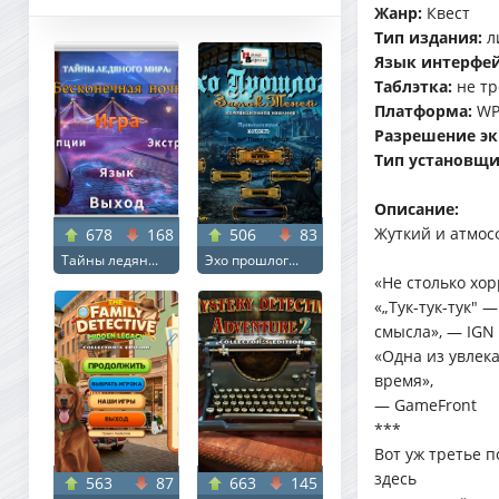
Жанр:
Квест
Тип издания:
л
Язык интерфей
Таблэтка:
не тр
Платформа:
WP
Разрешение эк
Тип установщи
Описание:
Жуткий и атмос
678
168
506
83
Тайны ледян...
Эхо прошлог...
«Не столько хор
«„Тук-тук-тук" 
смысла», — IGN
«Одна из увлек
время»,
— GameFront
***
Вот уж третье 
здесь
563
87
663
145