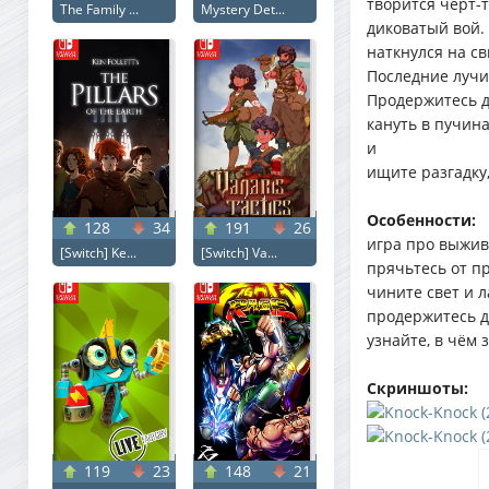
творится чёрт-т
The Family ...
Mystery Det...
диковатый вой.
наткнулся на с
Последние лучи 
Продержитесь д
кануть в пучина
и
ищите разгадку
Особенности:
128
34
191
26
игра про выжив
[Switch] Ke...
[Switch] Va...
прячьтесь от п
чините свет и л
продержитесь до
узнайте, в чём
Скриншоты:
119
23
148
21