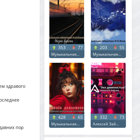
353
77
203
55
Музыкальная...
Музыкальная...
чем здравого
последнее
428
65
332
73
Музыкальная...
Алексей Зай...
едавних пор