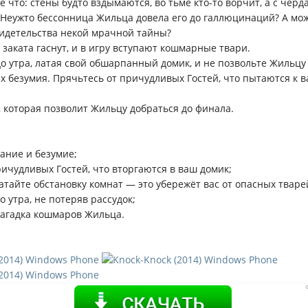
е что: стены будто вздымаются, во тьме кто-то ворчит, а с черд
 Неужто бессонница Жильца довела его до галлюцинаций? А мож
видетельства некой мрачной тайны?
заката гаснут, и в игру вступают кошмарные твари.
о утра, латая свой обшарпанный домик, и не позвольте Жильцу
х безумия. Прячьтесь от причудливых Гостей, что пытаются к в
, которая позволит Жильцу добраться до финала.
ание и безумие;
ричудливых Гостей, что вторгаются в ваш домик;
атайте обстановку комнат — это убережёт вас от опасных тваре
 утра, не потеряв рассудок;
 загадка кошмаров Жильца.