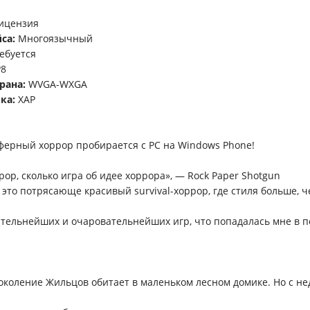
ицензия
са:
Многоязычный
ебуется
8
рана:
WVGA-WXGA
ка:
ХАР
ферный хоррор пробирается с РС на Windows Phone!
рор, сколько игра об идее хоррора», — Rock Paper Shotgun
— это потрясающе красивый survival-хоррор, где стиля больше, 
ательнейших и очаровательнейших игр, что попадалась мне в 
поколение Жильцов обитает в маленьком лесном домике. Но с н