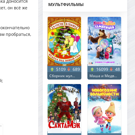
ака доносится
МУЛЬТФИЛЬМЫ
ет, он всё же
 окончательно
ам пробраться,
5109
689
16099
48
Сборник мул...
Маша и Медв...
й;