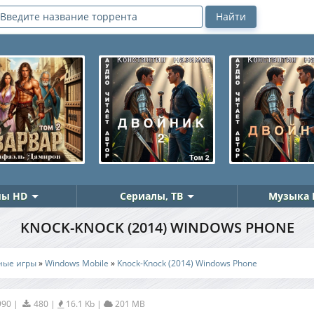
ы HD
Сериалы, ТВ
Музыка 
KNOCK-KNOCK (2014) WINDOWS PHONE
ные игры
»
Windows Mobile
»
Knock-Knock (2014) Windows Phone
990
|
480
|
16.1 Kb
|
201 MB