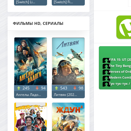
[Switch] Li...
[Switch] Fi...
ФИЛЬМЫ HD, СЕРИАЛЫ
FIFA 15: UT (
The Tiny Bang
Heroes of Or
Modern Comba
Тук-тук-тук /
245
94
543
98
Ангелы Ладо...
Литвяк (202...