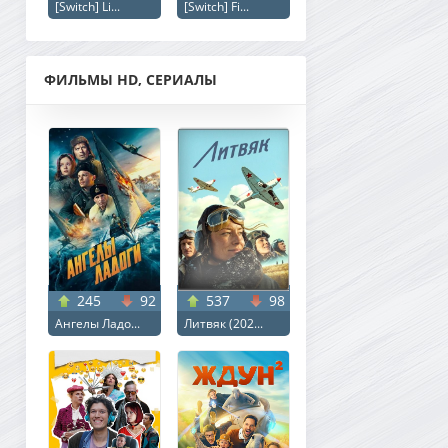
[Switch] Li...
[Switch] Fi...
ФИЛЬМЫ HD, СЕРИАЛЫ
245
92
537
98
Ангелы Ладо...
Литвяк (202...