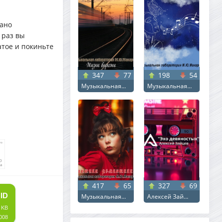
зано
 раз вы
атое и покиньте
347
77
198
54
Музыкальная...
Музыкальная...
417
65
327
69
ID
Музыкальная...
Алексей Зай...
 KB
008