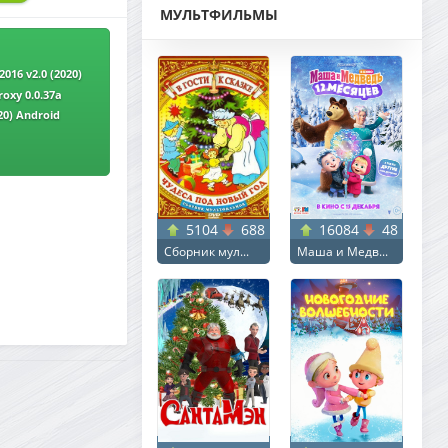
МУЛЬТФИЛЬМЫ
016 v2.0 (2020)
roxy 0.0.37a
20) Android
5104
688
16084
48
Сборник мул...
Маша и Медв...