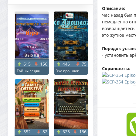
Описание:
Час назад был 
немедленно отп
возвращаетесь 
это жуткое мест
Порядок устан
- установить apk
615
156
446
75
Скриншоты:
Тайны ледян...
Эхо прошлог...
552
82
623
136