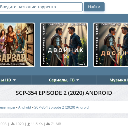
ы HD
Сериалы, ТВ
Музыка 
SCP-354 EPISODE 2 (2020) ANDROID
ные игры
»
Android
»
SCP-354 Episode 2 (2020) Android
2008
|
1020
|
11.5 Kb
|
71 MB