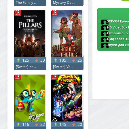
The Family ...
Mystery Det...
SCP-354 Episo
HD VideoBox P
FilmoraGo - Vi
Цифровое ТВ 1
Звуки для сна
Noise [v 1.1.1.53F]
125
33
185
25
[Switch] Ke...
[Switch] Va...
116
22
145
20