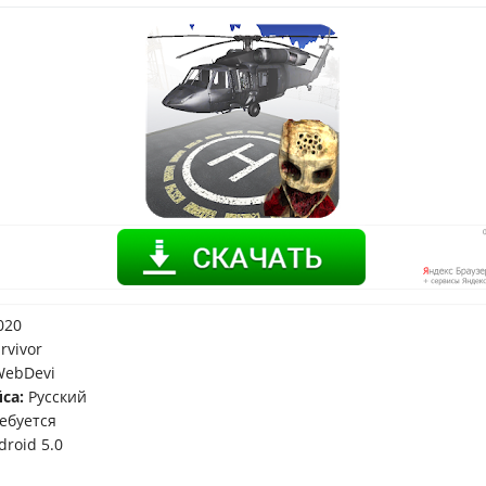
020
rvivor
ebDevi
са:
Русский
ебуется
roid 5.0