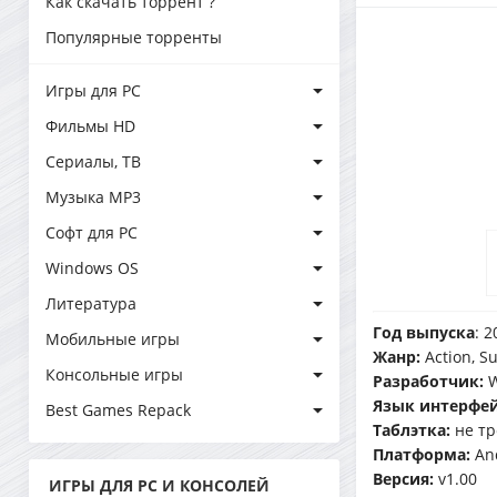
Как скачать торрент ?
Популярные торренты
Игры для PC
Фильмы HD
Сериалы, ТВ
Музыка MP3
Софт для PC
Windows OS
Литература
Год выпуска
: 2
Мобильные игры
Жанр:
Action, Su
Консольные игры
Разработчик:
W
Язык интерфей
Best Games Repack
Таблэтка:
не тр
Платформа:
And
Версия:
v1.00
ИГРЫ ДЛЯ PC И КОНСОЛЕЙ