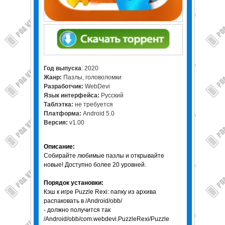
Год выпуска
: 2020
Жанр:
Пазлы, головоломки
Разработчик:
WebDevi
Язык интерфейса:
Русский
Таблэтка:
не требуется
Платформа:
Android 5.0
Версия:
v1.00
Описание:
Собирайте любимые пазлы и открывайте
новые! Доступно более 20 уровней.
Порядок установки:
Кэш к игре Puzzle Rexi: папку из архива
распаковать в /Android/obb/
- должно получится так
/Android/obb/com.webdevi.PuzzleRexi/Puzzle