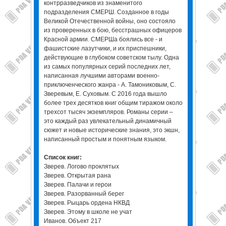
контрразведчиков из знаменитого
подразделения СМЕРШ. Созданное в годы
Великой Отечественной войны, оно состояло
из проверенных в бою, бесстрашных офицеров
Красной армии. СМЕРШа боялись все - и
фашистские лазутчики, и их приспешники,
действующие в глубоком советском тылу. Одна
из самых популярных серий последних лет,
написанная лучшими авторами военно-
приключенческого жанра - А. Тамониковым, С.
Зверевым, Е. Суховым. С 2016 года вышло
более трех десятков книг общим тиражом около
трехсот тысяч экземпляров. Романы серии –
это каждый раз увлекательный динамичный
сюжет и новые исторические знания, это экшн,
написанный простым и понятным языком.
Список книг:
Зверев. Логово проклятых
Зверев. Открытая рана
Зверев. Палачи и герои
Зверев. Разорванный берег
Зверев. Рыцарь ордена НКВД
Зверев. Этому в школе не учат
Иванов. Объект 217