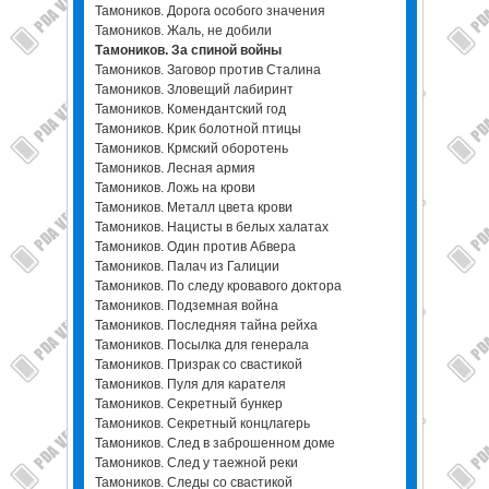
Тамоников. Дорога особого значения
Тамоников. Жаль, не добили
Тамоников. За спиной войны
Тамоников. Заговор против Сталина
Тамоников. Зловещий лабиринт
Тамоников. Комендантский год
Тамоников. Крик болотной птицы
Тамоников. Крмский оборотень
Тамоников. Лесная армия
Тамоников. Ложь на крови
Тамоников. Металл цвета крови
Тамоников. Нацисты в белых халатах
Тамоников. Один против Абвера
Тамоников. Палач из Галиции
Тамоников. По следу кровавого доктора
Тамоников. Подземная война
Тамоников. Последняя тайна рейха
Тамоников. Посылка для генерала
Тамоников. Призрак со свастикой
Тамоников. Пуля для карателя
Тамоников. Секретный бункер
Тамоников. Секретный концлагерь
Тамоников. След в заброшенном доме
Тамоников. След у таежной реки
Тамоников. Следы со свастикой