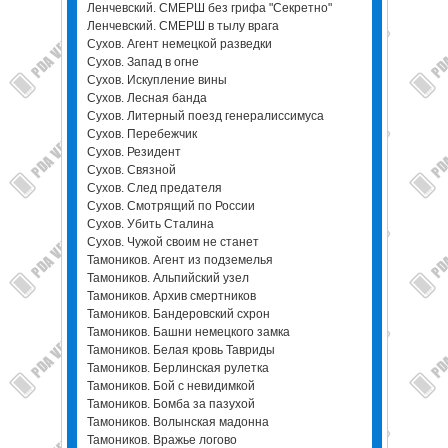
Ленчевский. СМЕРШ без грифа "Секретно"
Ленчевский. СМЕРШ в тылу врага
Сухов. Агент немецкой разведки
Сухов. Запад в огне
Сухов. Искупление вины
Сухов. Лесная банда
Сухов. Литерный поезд генералиссимуса
Сухов. Перебежчик
Сухов. Резидент
Сухов. Связной
Сухов. След предателя
Сухов. Смотрящий по России
Сухов. Убить Сталина
Сухов. Чужой своим не станет
Тамоников. Агент из подземелья
Тамоников. Альпийский узел
Тамоников. Архив смертников
Тамоников. Бандеровский схрон
Тамоников. Башни немецкого замка
Тамоников. Белая кровь Тавриды
Тамоников. Берлинская рулетка
Тамоников. Бой с невидимкой
Тамоников. Бомба за пазухой
Тамоников. Волынская мадонна
Тамоников. Вражье логово