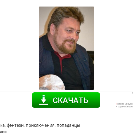
ика, фэнтези, приключения, попаданцы
удин