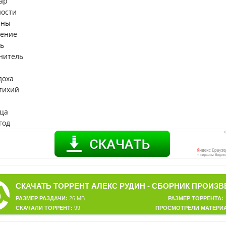
ар
ности
сны
чение
вь
нитель
доха
стихий
еца
год
РАЗМЕР РАЗДАЧИ:
26 MB
РАЗМЕР ТОРРЕНТА:
СКАЧАЛИ ТОРРЕНТ:
99
ПРОСМОТРЕЛИ МАТЕРИ