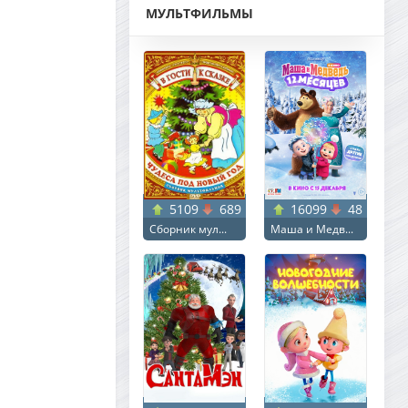
МУЛЬТФИЛЬМЫ
5109
689
16099
48
Сборник мул...
Маша и Медв...