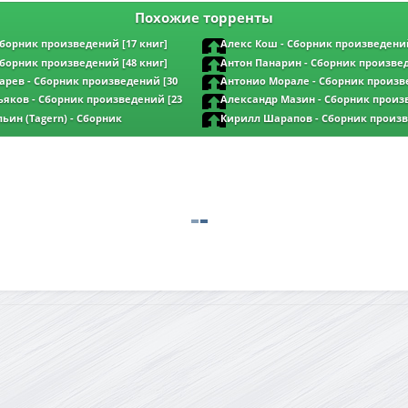
Похожие торренты
Сборник произведений [17 книг]
Алекс Кош - Сборник произведений
(2006-2026) FB2
Сборник произведений [48 книг]
Антон Панарин - Сборник произвед
(2022-2026) FB2
арев - Сборник произведений [30
Антонио Морале - Сборник произв
FB2
книги] (2022-2026) FB2
ьяков - Сборник произведений [23
Александр Мазин - Сборник произв
 FB2
2026) FB2
ин (Tagern) - Сборник
Кирилл Шарапов - Сборник произв
книг] (1995-2026) FB2
книга] (2013-2026) FB2