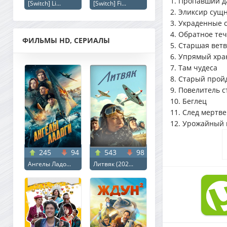
1. Пропавший д
[Switch] Li...
[Switch] Fi...
2. Эликсир сущ
3. Украденные 
4. Обратное те
ФИЛЬМЫ HD, СЕРИАЛЫ
5. Старшая вет
6. Упрямый хра
7. Там чудеса
8. Старый прой
9. Повелитель 
10. Беглец
11. След мертв
12. Урожайный 
245
94
543
98
Ангелы Ладо...
Литвяк (202...