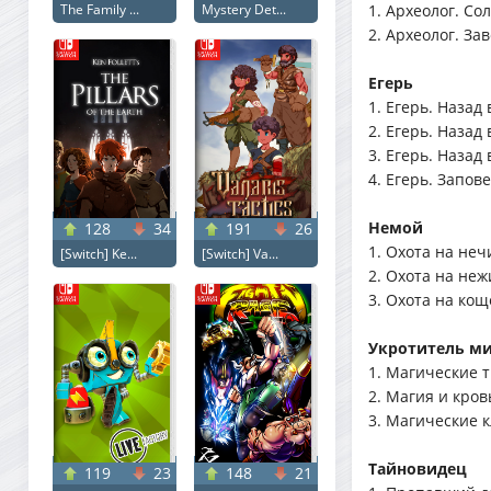
The Family ...
Mystery Det...
1. Археолог. С
2. Археолог. З
Егерь
1. Егерь. Назад
2. Егерь. Назад 
3. Егерь. Назад 
4. Егерь. Запов
Немой
128
34
191
26
1. Охота на неч
[Switch] Ke...
[Switch] Va...
2. Охота на неж
3. Охота на кощ
Укротитель м
1. Магические 
2. Магия и кров
3. Магические 
Тайновидец
119
23
148
21