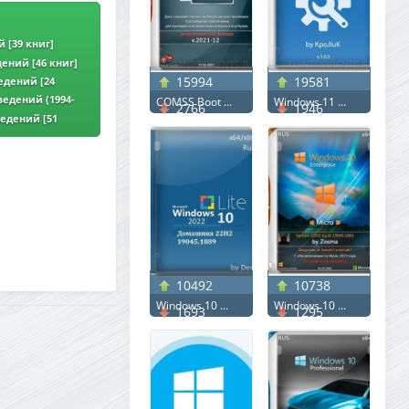
 [39 книг]
ений [46 книг]
15994
19581
едений [24
едений (1994-
COMSS Boot ...
Windows 11 ...
2766
1946
едений [51
10492
10738
Windows 10 ...
Windows 10 ...
1693
1295