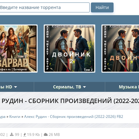
ы HD
Сериалы, ТВ
Музыка 
 РУДИН - СБОРНИК ПРОИЗВЕДЕНИЙ (2022-202
ура
»
Книги
»
Алекс Рудин - Сборник произведений (2022-2026) FB2
302
|
99
|
19.9 Kb
|
26 MB