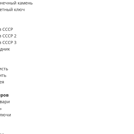
олнечный камень
аветный ключ
 в СССР
в СССР 2
в СССР 3
едник
исть
ить
ея
иров
твари
ь
ключи