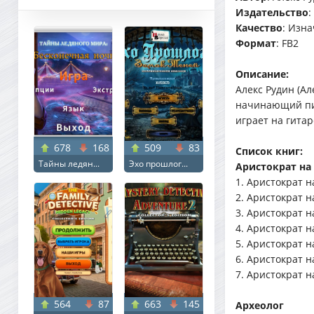
Издательство
:
Качество
: Изна
Формат
: FB2
Описание:
Алекс Рудин (Ал
начинающий пис
играет на гита
678
168
509
83
Список книг:
Тайны ледян...
Эхо прошлог...
Аристократ на
1. Аристократ н
2. Аристократ н
3. Аристократ н
4. Аристократ н
5. Аристократ н
6. Аристократ н
7. Аристократ н
564
87
663
145
Археолог