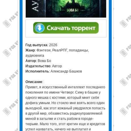
Год выпуска
: 2026
Жанр
: Фэнтези, РеалРПГ, попаданцы,
аудиокнига
Автор
: Вова Бо
Издательство
: Автор
Исполнитель
: Александр Башков
Описание
:
Привет, я искусственный интеллект последнего
поколения по имени Четверг. Сижу в башке у
одного мешка с костями, который мнит себя
дофига умным. Но стоило мне взять всего один
выходной, как этот кожаный умудрился попасть
в другой мир, обзавестись радиоуправляемой
миной в затылке и стать рабом в городе-
тюрьме. Мало того, этот кретин еще и кредитов
успел нахватать, ничего не выплатил и