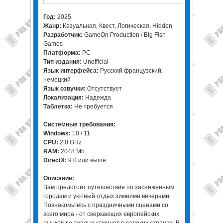
Год:
2025
Жанр:
Казуальная, Квест, Логическая, Hidden
Разработчик:
GameOn Production / Big Fish
Games
Платформа:
PC
Тип издания:
Unofficial
Язык интерфейса:
Русский французский,
немецкий
Язык озвучки:
Отсутствует
Локализация:
Надежда
Таблетка:
Не требуется
Системные требования:
Windows:
10 / 11
CPU:
2.0 GHz
RAM:
2048 Mb
DirectX:
9.0 или выше
Описание:
Вам предстоит путешествие по заснеженным
городам и уютный отдых зимними вечерами.
Познакомьтесь с праздничными сценами со
всего мира - от сверкающих европейских
рынков до теплых каминов в далеких странах. В