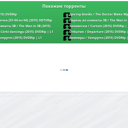
Похожие торренты
15) DVDRip
Доктор Блейк / The Doctor Blake Mys
сезон] (2015) DVDRip
ка [01-04 из 04] (2015) HDTVRip
Парень из комнаты 3B / The Man in 
DVDRip | L
наты 3B / The Man in 3B (2015)
Занавески / Curtain (2015) DVDRip |
Córki dancingu (2015) DVDRip | L1
Отбытие / Departure (2015) DVDRip |
mpyres (2015) DVDRip | L1
Вампиры / Vampyres (2015) DVDRip |