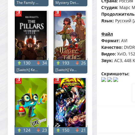
Страна:
Россия
The Family ...
Mystery Det...
Студия:
Марс М
Продолжитель
Язык:
Русский [
Файл
Формат:
AVI
Качество:
DVDR
Видео:
XviD, 15
Звук:
AC3, 448 K
130
34
193
26
[Switch] Ke...
[Switch] Va...
Скриншоты:
124
23
150
21