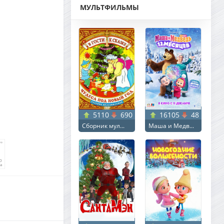
МУЛЬТФИЛЬМЫ
5110
690
16105
48
Сборник мул...
Маша и Медв...