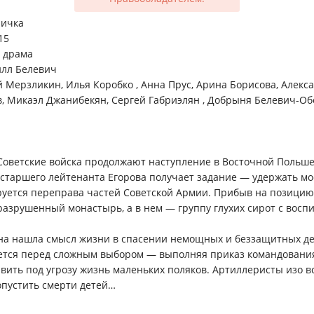
ничка
15
 драма
лл Белевич
 Мерзликин, Илья Коробко , Анна Прус, Арина Борисова, Алек
, Микаэл Джанибекян, Сергей Габриэлян , Добрыня Белевич-Об
. Советские войска продолжают наступление в Восточной Польше
старшего лейтенанта Егорова получает задание — удержать мос
уется переправа частей Советской Армии. Прибыв на позицию
азрушенный монастырь, а в нем — группу глухих сирот с восп
она нашла смысл жизни в спасении немощных и беззащитных де
ется перед сложным выбором — выполняя приказ командования
вить под угрозу жизнь маленьких поляков. Артиллеристы изо в
опустить смерти детей…