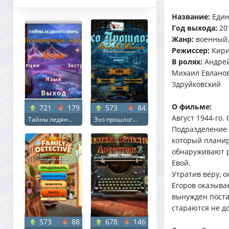
Название:
Еди
Год выхода:
20
Жанр:
военный,
Режиссер:
Кири
В ролях:
Андрей
Михаил Евланов
Здруйковский
О фильме:
721
179
573
84
Август 1944-го
Тайны ледян...
Эхо прошлог...
Подразделение 
который планир
обнаруживают р
Евой.
Утратив веру, 
Егоров оказыва
вынужден поста
стараются не д
573
88
678
146