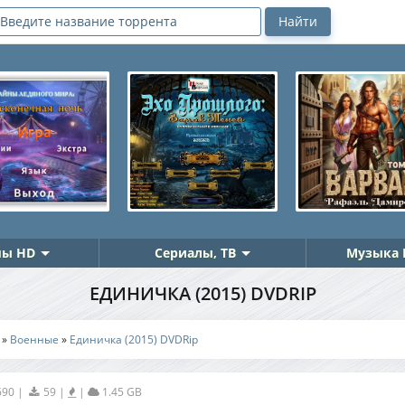
ы HD
Сериалы, ТВ
Музыка 
ЕДИНИЧКА (2015) DVDRIP
»
Военные
»
Единичка (2015) DVDRip
690
|
59
|
|
1.45 GB