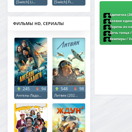
[Switch] Li...
[Switch] Fi...
Единичка (20
Боевая единич
ФИЛЬМЫ HD, СЕРИАЛЫ
Парень из ком
DVDRip | L
Дочь танца / 
Вампиры / Va
245
94
548
98
Ангелы Ладо...
Литвяк (202...