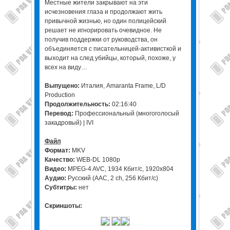
Местные жители закрывают на эти
исчезновения глаза и продолжают жить
привычной жизнью, но один полицейский
решает не игнорировать очевидное. Не
получив поддержки от руководства, он
объединяется с писательницей-активисткой и
выходит на след убийцы, который, похоже, у
всех на виду…
Выпущено:
Италия, Amaranta Frame, L/D
Production
Продолжительность:
02:16:40
Перевод:
Профессиональный (многоголосый
закадровый) | IVI
Файл
Формат:
MKV
Качество:
WEB-DL 1080p
Видео:
MPEG-4 AVC, 1934 Кбит/с, 1920x804
Аудио:
Русский (AAC, 2 ch, 256 Кбит/с)
Субтитры:
нет
Скриншоты: