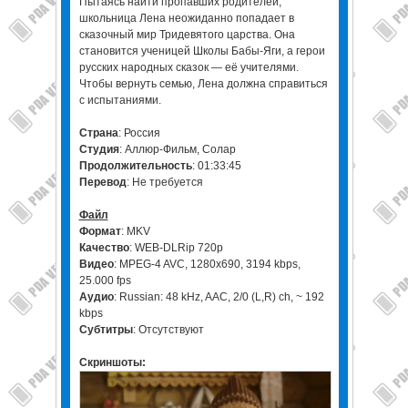
Пытаясь найти пропавших родителей,
школьница Лена неожиданно попадает в
сказочный мир Тридевятого царства. Она
становится ученицей Школы Бабы-Яги, а герои
русских народных сказок — её учителями.
Чтобы вернуть семью, Лена должна справиться
с испытаниями.
Страна
: Россия
Студия
: Аллюр-Фильм, Солар
Продолжительность
: 01:33:45
Перевод
: Не требуется
Файл
Формат
: MKV
Качество
: WEB-DLRip 720p
Видео
: MPEG-4 AVC, 1280x690, 3194 kbps,
25.000 fps
Аудио
: Russian: 48 kHz, AAC, 2/0 (L,R) ch, ~ 192
kbps
Субтитры
: Отсутствуют
Скриншоты: