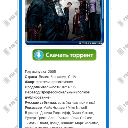
Год выпуска
: 2005
Страна
: Великобритания, США
Жанр
: фэнтези, приключения
Продолжительность
: 02:37:05
Перевод
:
Профессиональный (полное
дублирование)
Русские субтитры
: есть (на надписи и пр.)
Режиссер
: Майк Ньюэлл / Mike Newell
В ролях
: Дэниэл Рэдклифф, Эмма Уотсон,
Руперт Гринт, Алан Рикман, Эрик Сайкес,
Тимоти Сполл, Дэвид Теннант, Марк Уильямс,