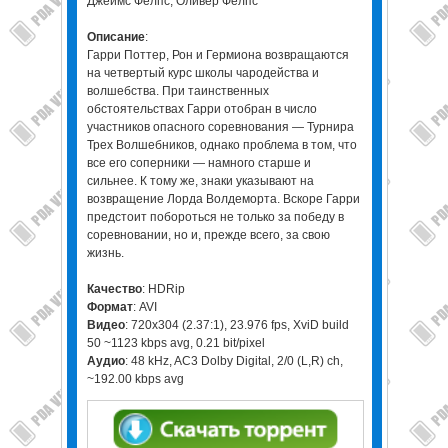
Джеймс Фелпс, Оливер Фелпс
Описание
:
Гарри Поттер, Рон и Гермиона возвращаются
на четвертый курс школы чародейства и
волшебства. При таинственных
обстоятельствах Гарри отобран в число
участников опасного соревнования — Турнира
Трех Волшебников, однако проблема в том, что
все его соперники — намного старше и
сильнее. К тому же, знаки указывают на
возвращение Лорда Волдеморта. Вскоре Гарри
предстоит побороться не только за победу в
соревновании, но и, прежде всего, за свою
жизнь.
Качество
: HDRip
Формат
: AVI
Видео
: 720x304 (2.37:1), 23.976 fps, XviD build
50 ~1123 kbps avg, 0.21 bit/pixel
Аудио
: 48 kHz, AC3 Dolby Digital, 2/0 (L,R) ch,
~192.00 kbps avg