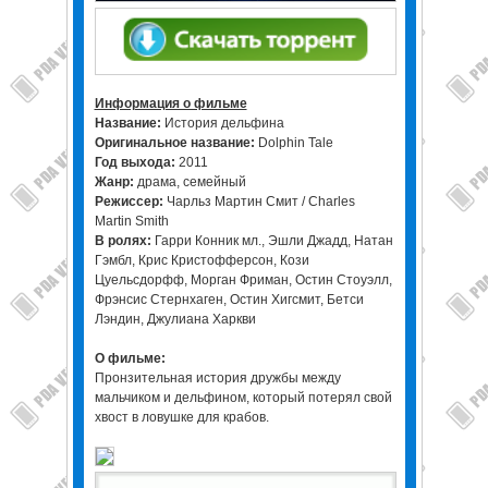
Информация о фильме
Название:
История дельфина
Оригинальное название:
Dolphin Tale
Год выхода:
2011
Жанр:
драма, семейный
Режиссер:
Чарльз Мартин Смит / Charles
Martin Smith
В ролях:
Гарри Конник мл., Эшли Джадд, Натан
Гэмбл, Крис Кристофферсон, Кози
Цуельсдорфф, Морган Фриман, Остин Стоуэлл,
Фрэнсис Стернхаген, Остин Хигсмит, Бетси
Лэндин, Джулиана Харкви
О фильме:
Пронзительная история дружбы между
мальчиком и дельфином, который потерял свой
хвост в ловушке для крабов.