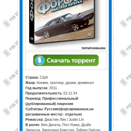
Страна
: США
Жанр
: боевик, триллер, драма, криминал
Год выпуска
: 2011
Продолжительность
: 02:11:34
Перевод
:
Профессиональный
(дублированный)
лицензия
Субтитры
:
Русские(форсированные,на
расширенные места) - отдельно
Режиссер
: Джастин Лин / Justin Lin
В ролях
: Вин Дизель, Пол Уокер, Дуэйн
Джонсон, Джордана Брюстер, Тайриз Гибсон,