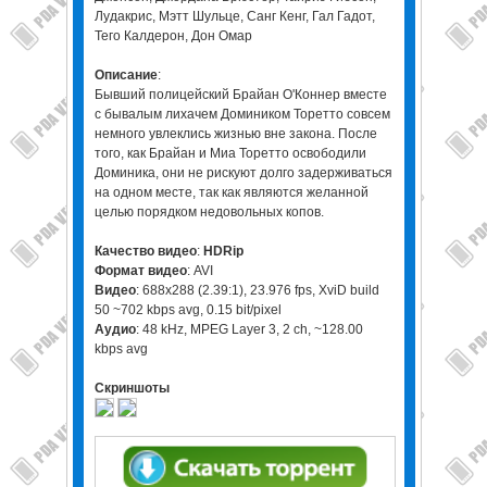
Лудакрис, Мэтт Шульце, Санг Кенг, Гал Гадот,
Тего Калдерон, Дон Омар
Описание
:
Бывший полицейский Брайан О'Коннер вместе
с бывалым лихачем Домиником Торетто совсем
немного увлеклись жизнью вне закона. После
того, как Брайан и Миа Торетто освободили
Доминика, они не рискуют долго задерживаться
на одном месте, так как являются желанной
целью порядком недовольных копов.
Качество видео
:
HDRip
Формат видео
: AVI
Видео
: 688x288 (2.39:1), 23.976 fps, XviD build
50 ~702 kbps avg, 0.15 bit/pixel
Аудио
: 48 kHz, MPEG Layer 3, 2 ch, ~128.00
kbps avg
Скриншоты