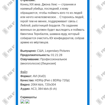
О фильме:
Конец XIX века. Джона Хекс — странник и
наемный убийца, последний, к кому
обращаются, чтобы поймать кого-то из людей
или нечто нечеловеческое… Сторонясь людей,
герой тем не менее, поддерживает связь с
Лейлой, работницей борделя. По заданию
военных он должен будет выследить и поймать
Квентина Тернбалла, шамана вуду, который
собирается очистить Юг конфедератов, собрав
армию из мёртвецов.
Выпущено:
США, Legendary Pictures
Продолжительность:
01:21:28
Озвучивание:
Профессиональное
(многоголосое) [Лицензия]
Файл
Формат:
AVI (XviD)
Качество:
HDRip [Рип с BDRip 720p]
Видео:
2064 kb/s, 720x304
Аудио:
AC3, 384 kb/s (6 ch)
Скриншоты