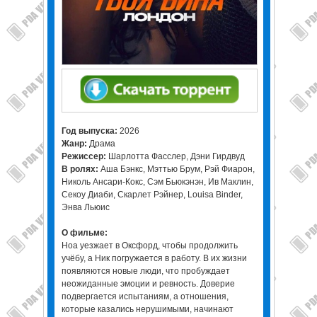
Год выпуска:
2026
Жанр:
Драма
Режиссер:
Шарлотта Фасслер, Дэни Гирдвуд
В ролях:
Аша Бэнкс, Мэттью Брум, Рэй Фиарон,
Николь Ансари-Кокс, Сэм Бьюкэнэн, Ив Маклин,
Секоу Диаби, Скарлет Рэйнер, Louisa Binder,
Энва Льюис
О фильме:
Ноа уезжает в Оксфорд, чтобы продолжить
учёбу, а Ник погружается в работу. В их жизни
появляются новые люди, что пробуждает
неожиданные эмоции и ревность. Доверие
подвергается испытаниям, а отношения,
которые казались нерушимыми, начинают