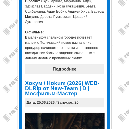
В ролях:
Якуб Гершал, Марианна Зидек,
Здзислав Вардейн, Роза Лукашевич, Беата
Сцибаковна, Адам Бобик, Анджей Хира, Бартош
Микуляк, Дорота Русковская, Цезарий
Лукашевич
О фильме:
В маленьком спальном городке исчезает
мальчик. Получивший новое назначение
прокурор начинает его поиски и постепенно
находит все больше зацепок, связанных с
давним делом о пропавших людях.
Подробнее
Хокум / Hokum (2026) WEB-
DLRip от New-Team | D |
Мосфильм-Мастер
Дата: 25.06.2026 / Загрузок: 20