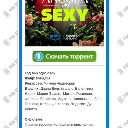
Год выхода:
2026
Жанр:
Комедия
Режиссер:
Микела Андреоцци
В ролях:
Диана Дель Буфало, Валентина
Наппи, Марио Эрмито, Микеле Росиелло,
Филиппо Бисцилиа, Анджела Финоккьяро, Анна
Гальена, Фабрицио Колика, Людовика Ди
Донато
О фильме:
Главная героиня, успешная и признанная