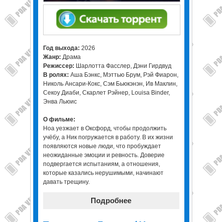
Год выхода:
2026
Жанр:
Драма
Режиссер:
Шарлотта Фасслер, Дэни Гирдвуд
В ролях:
Аша Бэнкс, Мэттью Брум, Рэй Фиарон,
Николь Ансари-Кокс, Сэм Бьюкэнэн, Ив Маклин,
Секоу Диаби, Скарлет Рэйнер, Louisa Binder,
Энва Льюис
О фильме:
Ноа уезжает в Оксфорд, чтобы продолжить
учёбу, а Ник погружается в работу. В их жизни
появляются новые люди, что пробуждает
неожиданные эмоции и ревность. Доверие
подвергается испытаниям, а отношения,
которые казались нерушимыми, начинают
давать трещину.
Подробнее