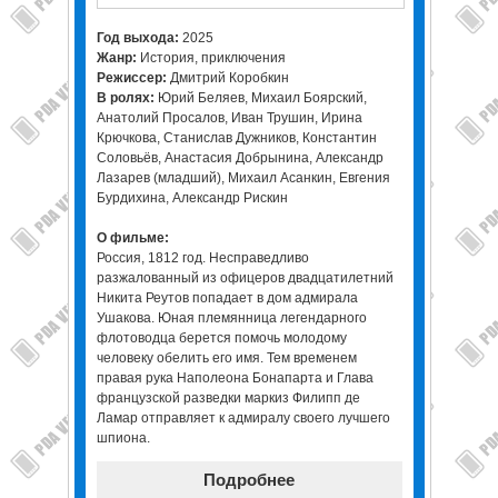
Год выхода:
2025
Жанр:
История, приключения
Режиссер:
Дмитрий Коробкин
В ролях:
Юрий Беляев, Михаил Боярский,
Анатолий Просалов, Иван Трушин, Ирина
Крючкова, Станислав Дужников, Константин
Соловьёв, Анастасия Добрынина, Александр
Лазарев (младший), Михаил Асанкин, Евгения
Бурдихина, Александр Рискин
О фильме:
Россия, 1812 год. Несправедливо
разжалованный из офицеров двадцатилетний
Никита Реутов попадает в дом адмирала
Ушакова. Юная племянница легендарного
флотоводца берется помочь молодому
человеку обелить его имя. Тем временем
правая рука Наполеона Бонапарта и Глава
французской разведки маркиз Филипп де
Ламар отправляет к адмиралу своего лучшего
шпиона.
Подробнее