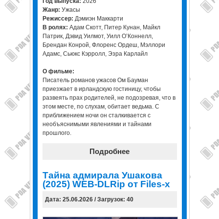
Год выпуска:
2026
Жанр:
Ужасы
Режиссер:
Дэмиэн Маккарти
В ролях:
Адам Скотт, Питер Кунан, Майкл
Патрик, Дэвид Уилмот, Уилл О’Коннелл,
Брендан Конрой, Флоренс Ордеш, Мэллори
Адамс, Сьюкс Кэрролл, Эзра Карлайл
О фильме:
Писатель романов ужасов Ом Бауман
приезжает в ирландскую гостиницу, чтобы
развеять прах родителей, не подозревая, что в
этом месте, по слухам, обитает ведьма. С
приближением ночи он сталкивается с
необъяснимыми явлениями и тайнами
прошлого.
Подробнее
Тайна адмирала Ушакова
(2025) WEB-DLRip от Files-x
Дата: 25.06.2026 / Загрузок: 40