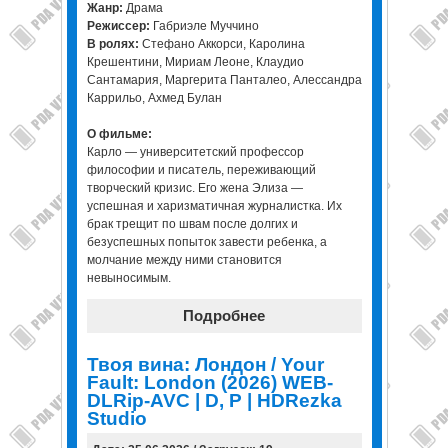
Жанр:
Драма
Режиссер:
Габриэле Муччино
В ролях:
Стефано Аккорси, Каролина
Крешентини, Мириам Леоне, Клаудио
Сантамария, Маргерита Панталео, Алессандра
Каррильо, Ахмед Булан
О фильме:
Карло — университетский профессор
философии и писатель, переживающий
творческий кризис. Его жена Элиза —
успешная и харизматичная журналистка. Их
брак трещит по швам после долгих и
безуспешных попыток завести ребенка, а
молчание между ними становится
невыносимым.
Подробнее
Твоя вина: Лондон / Your
Fault: London (2026) WEB-
DLRip-AVC | D, P | HDRezka
Studio