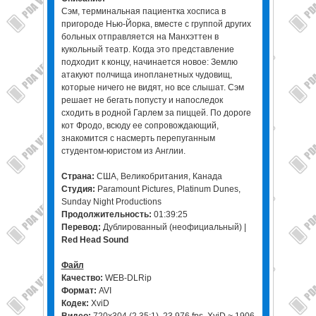
Сэм, терминальная пациентка хосписа в
пригороде Нью-Йорка, вместе с группой других
больных отправляется на Манхэттен в
кукольный театр. Когда это представление
подходит к концу, начинается новое: Землю
атакуют полчища инопланетных чудовищ,
которые ничего не видят, но все слышат. Сэм
решает не бегать попусту и напоследок
сходить в родной Гарлем за пиццей. По дороге
кот Фродо, всюду ее сопровождающий,
знакомится с насмерть перепуганным
студентом-юристом из Англии.
Страна:
США, Великобритания, Канада
Студия:
Paramount Pictures, Platinum Dunes,
Sunday Night Productions
Продолжительность:
01:39:25
Перевод:
Дублированный (неофициальный) |
Red Head Sound
Файл
Качество:
WEB-DLRip
Формат:
AVI
Кодек:
XviD
Видео:
720x304 (2.35:1), 23.976 fps, XviD ~ 1906