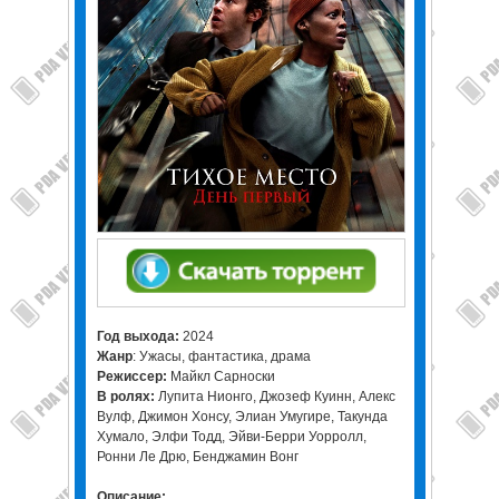
Год выхода:
2024
Жанр
: Ужасы, фантастика, драма
Режиссер:
Майкл Сарноски
В ролях:
Лупита Нионго, Джозеф Куинн, Алекс
Вулф, Джимон Хонсу, Элиан Умугире, Такунда
Хумало, Элфи Тодд, Эйви-Берри Уорролл,
Ронни Ле Дрю, Бенджамин Вонг
Описание: