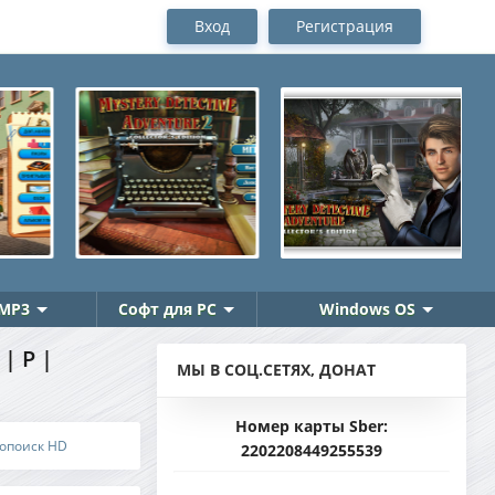
Вход
Регистрация
MP3
Софт для PC
Windows OS
| P |
МЫ В СОЦ.СЕТЯХ, ДОНАТ
Номер карты Sber:
нопоиск HD
2202208449255539