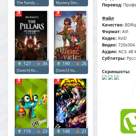
The Family ...
Mystery Det...
Перевод:
Профе
Файл
Качество:
BDRi
Формат:
AVI
Кодек:
XviD
Видео:
720x304 (
Аудио:
AC3, 48 
Субтитры:
Русск
127
34
190
26
[Switch] Ke...
[Switch] Va...
Скриншоты:
119
23
148
21