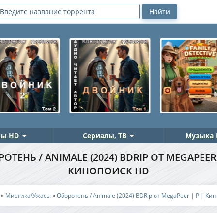
ы HD
Сериалы, ТВ
Музыка 
ОТЕНЬ / ANIMALE (2024) BDRIP ОТ MEGAPEER 
КИНОПОИСК HD
»
Мистика/Ужасы
»
Оборотень / Animale (2024) BDRip от MegaPeer | P | Ки