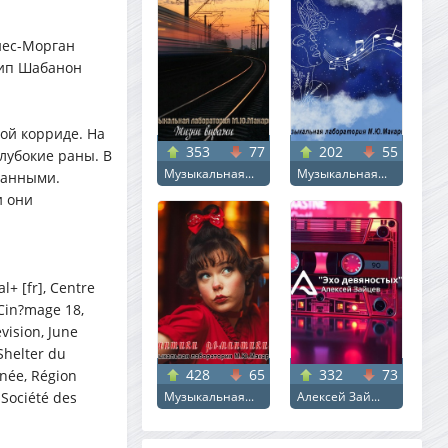
иес-Морган
лип Шабанон
ой корриде. На
353
77
202
55
лубокие раны. В
Музыкальная...
Музыкальная...
занными.
и они
l+ [fr], Centre
Cin?mage 18,
vision, June
Shelter du
428
65
332
73
née, Région
 Société des
Музыкальная...
Алексей Зай...