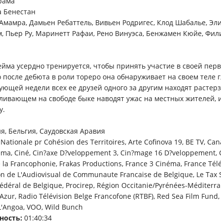
рама
 Бенестан
Амамра, Дамьен Ребаттель, Вивьен Родригес, Клод Шабалье, Эл
, Пьер Ру, Маринетт Рафаи, Рено Винуэса, Бенжамен Кюйе, Фи
йма усердно тренируется, чтобы принять участие в своей перв
 после дебюта в роли тореро она обнаруживает на своем теле г
ующей недели всех ее друзей одного за другим находят растер
уливающем на свободе быке наводят ужас на местных жителей, 
у.
я, Бельгия, Саудовская Аравия
Nationale pr Cohésion des Territoires, Arte Cofinova 19, BE TV, Cana
éma, Ciné, Cin?axe D?veloppement 3, Cin?mage 16 D?veloppement, 
la Francophonie, Frakas Productions, France 3 Cinéma, France Télé
ion de L'Audiovisual de Communaute Francaise de Belgique, Le Tax 
déral de Belgique, Procirep, Région Occitanie/Pyrénées-Méditerra
Azur, Radio Télévision Belge Francofone (RTBF), Red Sea Film Fund,
L'Angoa, VOO, Wild Bunch
ность:
01:40:34