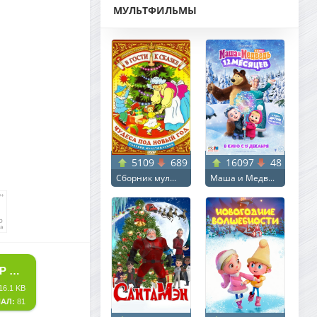
МУЛЬТФИЛЬМЫ
5109
689
16097
48
Сборник мул...
Маша и Медв...
СКАЧАТЬ ТОРРЕНТ ОБОРОТЕНЬ / ANIMALE (2024) BDRIP ОТ MEGAPEER | P | КИНОПОИСК HD
16.1 KB
АЛ:
81