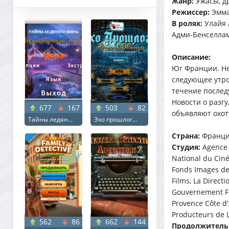
Жанр:
Ужасы, д
Режиссер:
Эмма
В ролях:
Улайя 
Адми-Бенселлам
Описание:
Юг Франции. Не
следующее утро
течение послед
Новости о разг
677
167
503
82
объявляют охот
Тайны ледян...
Эхо прошлог...
Страна:
Франци
Студия:
Agence 
National du Cin
Fonds Images de 
Films, La Direct
Gouvernement Fé
Provence Côte d'
Producteurs de 
562
86
662
144
Продолжитель