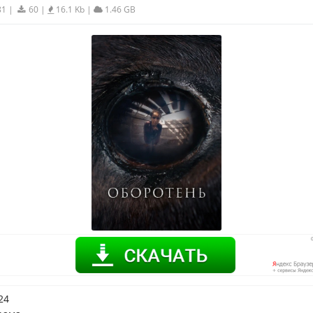
81
|
60
|
16.1 Kb
|
1.46 GB
24