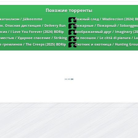
Похожие торренты
катаклизм / Jälkeemme
Ложный след / Misdirection (2024) B
ter Us, the Flood (2024) BDRip от
MegaPeer | D | Кинопоиск HD
. Опасная дистанция / Delivery Run
Пожарные / Пожарный / Sobanggwa
инопоиск HD
MegaPeer | D | Кинопоиск HD
Firefighters (2024) BDRip от MegaPeer | 
их / I Love You Forever (2024) BDRip
Воображаемый друг / Imaginary (20
HD
| Кинопоиск HD
MegaPeer | D | Кинопоиск HD
стью / Ударное спасение / Striking
На посошок / Le città di pianura / La
ip от MegaPeer | D | Кинопоиск HD |
Road (2025) BDRip от MegaPeer | P | Ки
гремлинов / The Creeps (2025) BDRip
Охотник и охотница / Hunting Groun
| Кинопоиск HD | Полная версия
от MegaPeer | D | Кинопоиск HD