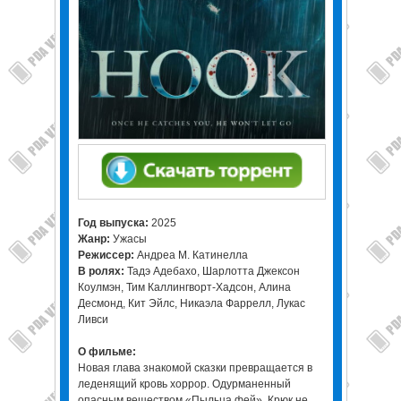
Год выпуска:
2025
Жанр:
Ужасы
Режиссер:
Андреа М. Катинелла
В ролях:
Тадэ Адебахо, Шарлотта Джексон
Коулмэн, Тим Каллингворт-Хадсон, Алина
Десмонд, Кит Эйлс, Никаэла Фаррелл, Лукас
Ливси
О фильме:
Новая глава знакомой сказки превращается в
леденящий кровь хоррор. Одурманенный
опасным веществом «Пыльца фей», Крюк не