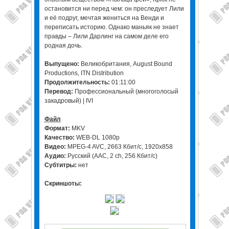
остановится ни перед чем: он преследует Лили
и её подруг, мечтая жениться на Венди и
переписать историю. Однако маньяк не знает
правды – Лили Дарлинг на самом деле его
родная дочь.
Выпущено:
Великобритания, August Bound
Productions, ITN Distribution
Продолжительность:
01:11:00
Перевод:
Профессиональный (многоголосый
закадровый) | IVI
Файл
Формат:
MKV
Качество:
WEB-DL 1080p
Видео:
MPEG-4 AVC, 2663 Кбит/с, 1920x858
Аудио:
Русский (AAC, 2 ch, 256 Кбит/с)
Субтитры:
нет
Скриншоты: