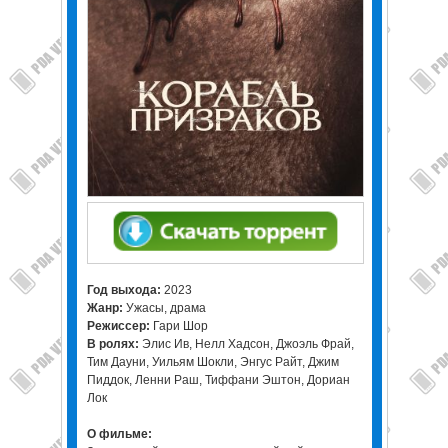
Год выхода:
2023
Жанр:
Ужасы, драма
Режиссер:
Гари Шор
В ролях:
Элис Ив, Нелл Хадсон, Джоэль Фрай,
Тим Дауни, Уильям Шокли, Энгус Райт, Джим
Пиддок, Ленни Раш, Тиффани Эштон, Дориан
Лок
О фильме: