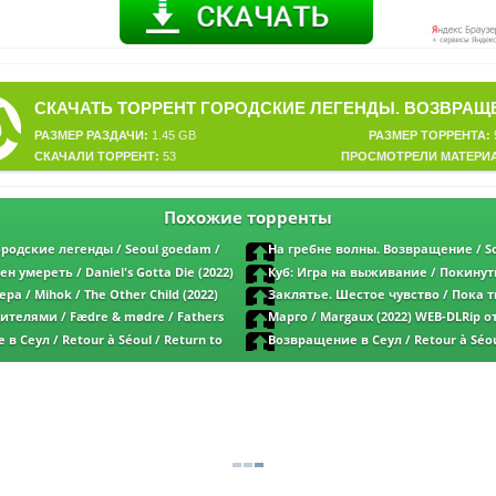
РАЗМЕР РАЗДАЧИ:
1.45 GB
РАЗМЕР ТОРРЕНТА:
СКАЧАЛИ ТОРРЕНТ:
53
ПРОСМОТРЕЛИ МАТЕРИ
Похожие торренты
родские легенды / Seoul goedam /
На гребне волны. Возвращение / S
es (2022) WEB-DLRip от New-Team | L2 |
(2023) WEB-DLRip от DoMiNo & селезень 
 умереть / Daniel's Gotta Die (2022)
Куб: Игра на выживание / Покинут
Media
No & селезень | D | CPI Films
Abandon (2022) WEB-DLRip от DoMiNo & с
ра / Mihok / The Other Child (2022)
Заклятье. Шестое чувство / Пока т
Akimbo Production
iNo & селезень | D | Lucky Production
Desaparecer por completo (2022) WEB-DL
ителями / Fædre & mødre / Fathers
Марго / Margaux (2022) WEB-DLRip 
я версия
& селезень | P2 | ViruseProject
2) WEB-DLRip от DoMiNo & селезень | P
селезень | D
в Сеул / Retour à Séoul / Return to
Возвращение в Сеул / Retour à Séou
p от MegaPeer | P
Seoul (2022) BDRip от MegaPeer | P