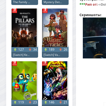
The Family ...
Mystery Det...
***
Рип от:
-=Do
Скриншоты:
127
34
189
26
[Switch] Ke...
[Switch] Va...
119
23
146
21