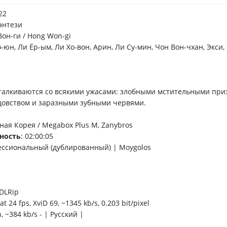
22
фэнтези
Вон-ги / Hong Won-gi
о-юн, Ли Ёр-ым, Ли Хо-вон, Арин, Ли Су-мин, Чон Вон-чхан, Экси,
талкиваются со всякими ужасами: злобными мстительными при
довством и заразными зубными червями.
ная Корея / Megabox Plus M, Zanybros
ность
: 02:00:05
ессиональный (дублированный) | Moygolos
DLRip
at 24 fps, XviD 69, ~1345 kb/s, 0.203 bit/pixel
h, ~384 kb/s - | Русский |