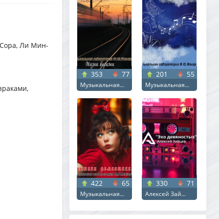
 Сора, Ли Мин-
353
77
201
55
Музыкальная...
Музыкальная...
зраками,
422
65
330
71
Музыкальная...
Алексей Зай...