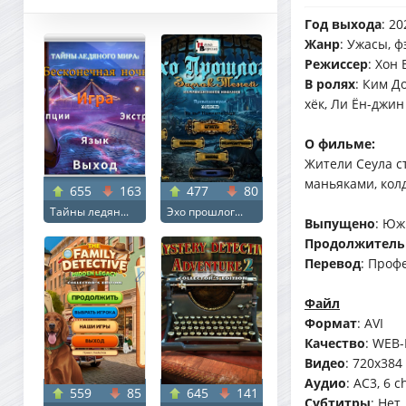
Год выхода
: 20
Жанр
: Ужасы, 
Режиссер
: Хон 
В ролях
: Ким Д
хёк, Ли Ён-джин
О фильме:
Жители Сеула с
маньяками, кол
655
163
477
80
Тайны ледян...
Эхо прошлог...
Выпущено
: Юж
Продолжитель
Перевод
: Проф
Файл
Формат
: AVI
Качество
: WEB-
Видео
: 720x384 
Аудио
: AC3, 6 c
559
85
645
141
Субтитры
: Нет