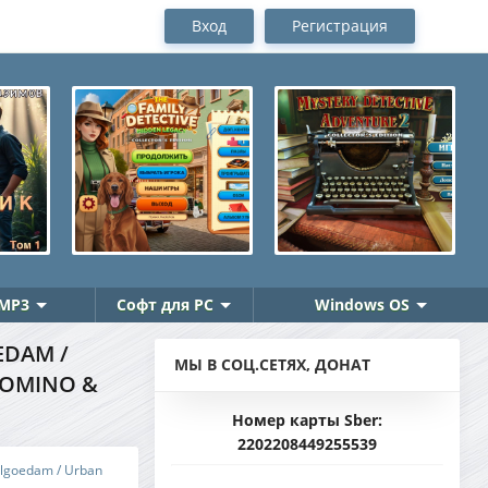
Вход
Регистрация
MP3
Софт для PC
Windows OS
EDAM /
МЫ В СОЦ.СЕТЯХ, ДОНАТ
DOMINO &
Номер карты Sber:
2202208449255539
lgoedam / Urban