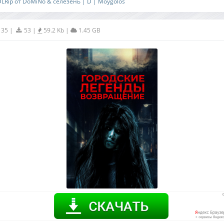
DLRip от DoMiNo & селезень | D | Moygolos
135
|
53
|
59.2 Kb
|
1.45 GB