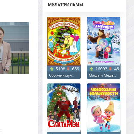
МУЛЬТФИЛЬМЫ
5108
689
16093
48
Сборник мул...
Маша и Медв...