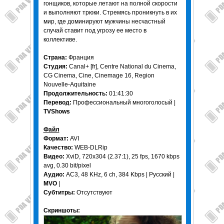
гонщиков, которые летают на полной скорости
и выполняют трюки. Стремясь проникнуть в их
мир, где доминируют мужчины несчастный
случай ставит под угрозу ее место в
коллективе.
Страна:
Франция
Студия:
Canal+ [fr], Centre National du Cinema,
CG Cinema, Cine, Cinemage 16, Region
Nouvelle-Aquitaine
Продолжительность:
01:41:30
Перевод:
Профессиональный многоголосый |
TVShows
Файл
Формат:
AVI
Качество:
WEB-DLRip
Видео:
XviD, 720x304 (2.37:1), 25 fps, 1670 kbps
avg, 0.30 bit/pixel
Аудио:
AC3, 48 KHz, 6 ch, 384 Kbps | Русский |
MVO
|
Субтитры:
Отсутствуют
Скриншоты: