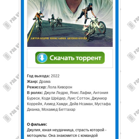
Год выхода:
2022
Жанр:
Драма
Режиссер:
Лола Киворон
В ролях:
Джули Ледрю, Янис Лафки, Антония
Буреси, Коди Шрёдер, Луис Соттон, Джуниор
Коррейя, Ахмед Хамди, Дейв Нсаман, Мустафа
Дианка, Мохамед Беттахар
О фильме:
Джулия, юная неудачница, страсть которой -
мотоциклы. Она знакомится с командой