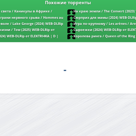
Похожие торренты
света / Каникулы в Африке /
На краю земли / The Convert (2023)
les Malawas (2019) WEB-DLRip от
ELEKTRI4KA | D
грани нервного срыва / Hommes au
Сюрприз для мамы (2024) WEB-DLRip
es
e nerfs (2022) WEB-DLRip от ELEKTRI4KA
оле / Lake George (2024) WEB-DLRip
Игра по-крупному / Les arènes / Are
HD
 | ReVoice Media
DLRip-AVC от ELEKTRI4KA | P | Кипарис
изни / Tow (2025) WEB-DLRip от
Сыроежки (2024) WEB-DLRip от ELEK
| MOYGOLOS
КиноПоиск HD
2024) WEB-DLRip от ELEKTRI4KA | D |
Королева ринга / Queen of the Ring 
DLRip от ELEKTRI4KA | D | КиноПоиск HD