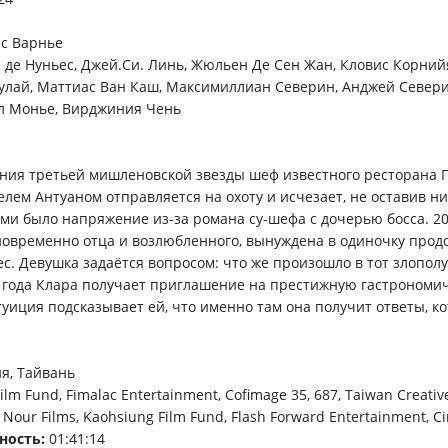
с Варнье
де Нуньес, Джей.Си. Линь, Жюльен Де Сен Жан, Кловис Корнийя
зулай, Маттиас Ван Каш, Максимиллиан Северин, Анджей Север
л Монье, Вирджиния Чень
ния третьей мишленовской звезды шеф известного ресторана П
лем Антуаном отправляется на охоту и исчезает, не оставив ни
и было напряжение из-за романа су-шефа с дочерью босса. 20
овременно отца и возлюбленного, вынуждена в одиночку прод
с. Девушка задаётся вопросом: что же произошло в тот злопол
а года Клара получает приглашение на престижную гастрономи
туиция подсказывает ей, что именно там она получит ответы, к
я, Тайвань
Film Fund, Fimalac Entertainment, Cofimage 35, 687, Taiwan Creativ
 Nour Films, Kaohsiung Film Fund, Flash Forward Entertainment, C
ность:
01:41:14