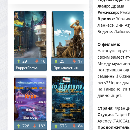
Жанр:
Драма
Режиссер:
Режи
В ролях:
Жюлия 
Ланкесэ, Энн А
Бодене, Лайоне
О фильме:
Накануне вруче
своим заместите
29
16
25
17
Между мужчинам
PuppetShow:...
Приключения...
потерявшая одн
семейный бизне
лесу? Через дв
на Тайване. Ин
давно ищет.
Страна:
Франци
Студия:
Taipei 
Agency (TAICCA),
728
183
575
84
Продолжитель