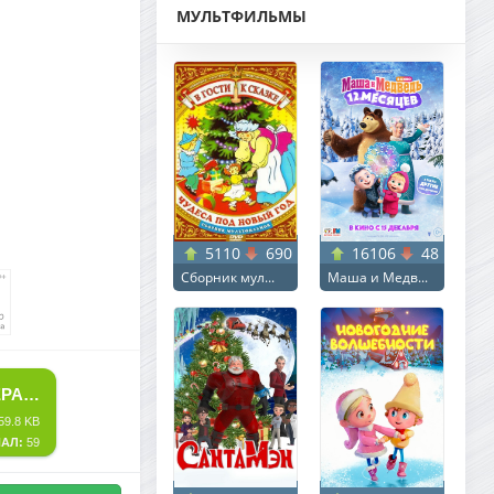
МУЛЬТФИЛЬМЫ
5110
690
16106
48
Сборник мул...
Маша и Медв...
СКАЧАТЬ ТОРРЕНТ РЕСТОРАН НА КРАЮ СВЕТА / LA RÉPARATION (2024) WEB-DLRIP ОТ ELEKTRI4KA | P | КИПАРИС
59.8 KB
АЛ:
59