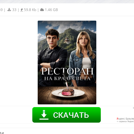
59
|
33
|
59.8 Kb
|
1.46 GB
24