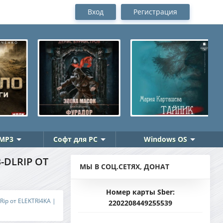
Вход
Регистрация
MP3
Софт для PC
Windows OS
-DLRIP ОТ
МЫ В СОЦ.СЕТЯХ, ДОНАТ
Номер карты Sber:
Rip от ELEKTRI4KA |
2202208449255539