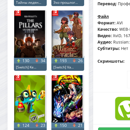
Тайны ледян...
Эхо прошлог...
Перевод:
Профе
Файл
Формат:
AVI
Качество:
WEB-
Видео:
XviD, 16
Аудио:
Russian:
Субтитры:
Нет
130
34
193
26
Скриншоты:
[Switch] Ke...
[Switch] Va...
124
23
150
21