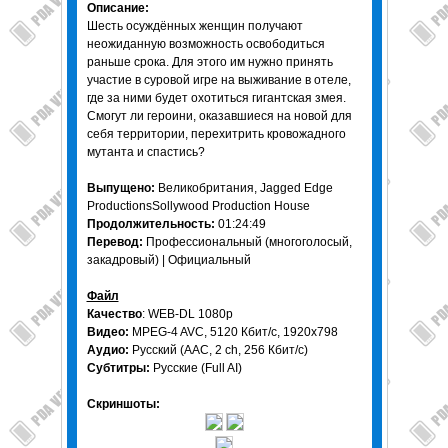
Описание:
Шесть осуждённых женщин получают
неожиданную возможность освободиться
раньше срока. Для этого им нужно принять
участие в суровой игре на выживание в отеле,
где за ними будет охотиться гигантская змея.
Смогут ли героини, оказавшиеся на новой для
себя территории, перехитрить кровожадного
мутанта и спастись?
Выпущено:
Великобритания, Jagged Edge
ProductionsSollywood Production House
Продолжительность:
01:24:49
Перевод:
Профессиональный (многоголосый,
закадровый) | Официальный
Файл
Качество
: WEB-DL 1080p
Видео:
MPEG-4 AVC, 5120 Кбит/с, 1920x798
Аудио:
Русский (AAC, 2 ch, 256 Кбит/с)
Субтитры:
Русские (Full AI)
Скриншоты: