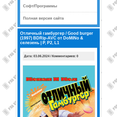
Софт/Программы
Полная версия сайта
Отличный гамбургер / Good burger
(1997) BDRip-AVC от DoMiNo &
селезень | P, P2, L1
Дата: 03.06.2024 / Комментариев: 0