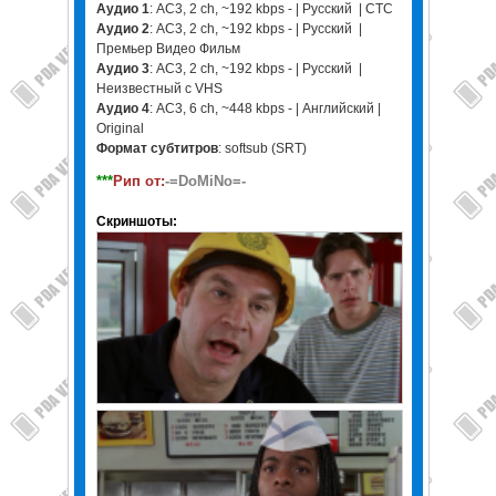
Аудио 1
: AC3, 2 ch, ~192 kbps - | Русский | СТС
Аудио 2
: AC3, 2 ch, ~192 kbps - | Русский |
Премьер Видео Фильм
Аудио 3
: AC3, 2 ch, ~192 kbps - | Русский |
Неизвестный с VHS
Аудио 4
: AC3, 6 ch, ~448 kbps - | Английский |
Original
Формат субтитров
: softsub (SRT)
***
Рип от:
-=DoMiNo=-
Скриншоты: