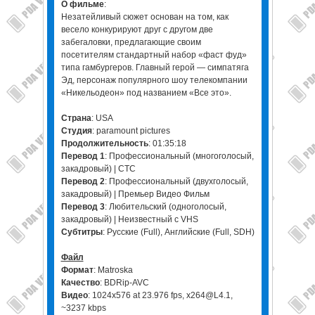
О фильме
:
Незатейливый сюжет основан на том, как
весело конкурируют друг с другом две
забегаловки, предлагающие своим
посетителям стандартный набор «фаст фуд»
типа гамбургеров. Главный герой — симпатяга
Эд, персонаж популярного шоу телекомпании
«Никельодеон» под названием «Все это».
Страна
: USA
Студия
: paramount pictures
Продолжительность
: 01:35:18
Перевод 1
: Профессиональный (многоголосый,
закадровый) | СТС
Перевод 2
: Профессиональный (двухголосый,
закадровый) | Премьер Видео Фильм
Перевод 3
: Любительский (одноголосый,
закадровый) | Неизвестный с VHS
Субтитры
: Русские (Full), Английские (Full, SDH)
Файл
Формат
: Matroska
Качество
: BDRip-AVC
Видео
: 1024x576 at 23.976 fps, x264@L4.1,
~3237 kbps