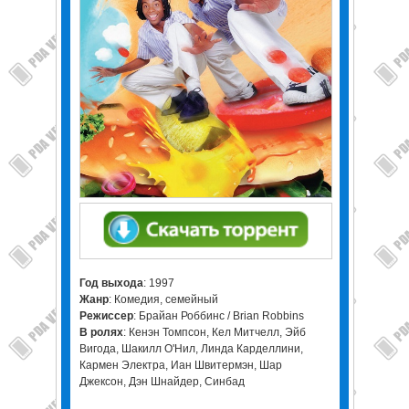
Год выхода
: 1997
Жанр
: Комедия, семейный
Режиссер
: Брайан Роббинс / Brian Robbins
В ролях
: Кенэн Томпсон, Кел Митчелл, Эйб
Вигода, Шакилл О'Нил, Линда Карделлини,
Кармен Электра, Иан Швитермэн, Шар
Джексон, Дэн Шнайдер, Синбад