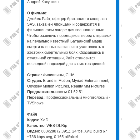
Андрей Касушкин
О фильме:
Джеймс Райт, офицер британского спецназа
SAS, захвачен японцами и содержится в
филиппинском лагере для военнопленных.
Чтобы развлечь тюремщиков, перед отправкой
на печально известный Батаанский марш
смерти пленных заставляют участвовать в
жестоких смертельных боях. Оказавшись в
отчаянной ситуации, Райт становится
последней надеждой для своих товарищей.
Страна:
Филиппины, США
Студия:
Brand in Motion, Myriad Entertainment,
Odyssey Motion Pictures, Reality MM Pictures
Продолжительность:
01:52:51
Перевод:
Профессиональный многоголосый -
TVShows
Файл
Кодек:
XviD
Качество:
WEB-DLRip
Видео:
688x288 (2.39:1), 24 fps, XviD build 67
~786 kbps avg, 0.165 bit/pixel