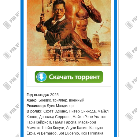
Год выхода:
2025
Жанр:
Боевик, триллер, военный
Режиссер:
Луис Мэндилор
В ролях:
Скотт Эдкинс, Питер Синкода, Майкл
Копон, Дональд Серроне, Майкл Рене Уолтон,
Гари Кейрнс II, Габби Гарсиа, Масанори
Мимото, Шейн Косуги, Ацуки Касио, Кансукэ
Ёкои, Pj Bernardo, Sol Eugenio, Koji Hironaka,