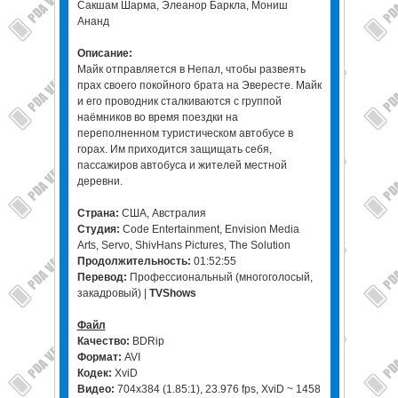
Сакшам Шарма, Элеанор Баркла, Мониш
Ананд
Описание:
Майк отправляется в Непал, чтобы развеять
прах своего покойного брата на Эвересте. Майк
и его проводник сталкиваются с группой
наёмников во время поездки на
переполненном туристическом автобусе в
горах. Им приходится защищать себя,
пассажиров автобуса и жителей местной
деревни.
Страна:
США, Австралия
Студия:
Code Entertainment, Envision Media
Arts, Servo, ShivHans Pictures, The Solution
Продолжительность:
01:52:55
Перевод:
Профессиональный (многоголосый,
закадровый) |
TVShows
Файл
Качество:
BDRip
Формат:
AVI
Кодек:
XviD
Видео:
704x384 (1.85:1), 23.976 fps, XviD ~ 1458