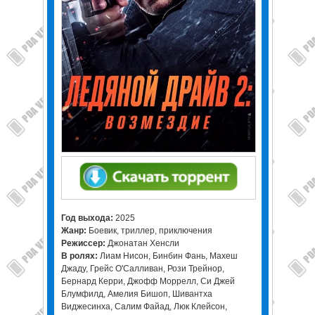
Год выхода:
2025
Жанр:
Боевик, триллер, приключения
Режиссер:
Джонатан Хенсли
В ролях:
Лиам Нисон, Бинбин Фань, Махеш
Джаду, Грейс О'Салливан, Рози Трейнор,
Бернард Керри, Джофф Моррелл, Си Джей
Блумфилд, Амелия Бишоп, Шивантха
Виджесинха, Салим Файад, Люк Клейсон,