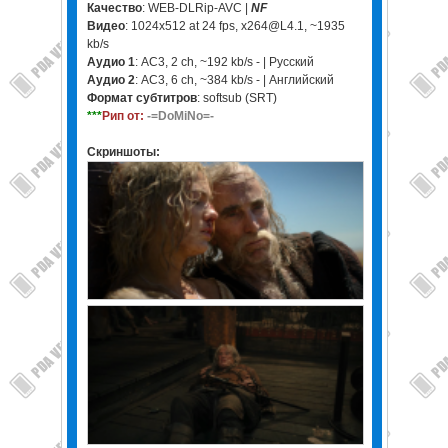
Качество
: WEB-DLRip-AVC |
NF
Видео
: 1024x512 at 24 fps, x264@L4.1, ~1935
kb/s
Аудио 1
: AC3, 2 ch, ~192 kb/s - | Русский
Аудио 2
: AC3, 6 ch, ~384 kb/s - | Английский
Формат субтитров
: softsub (SRT)
***
Рип от:
-=DoMiNo=-
Скриншоты: