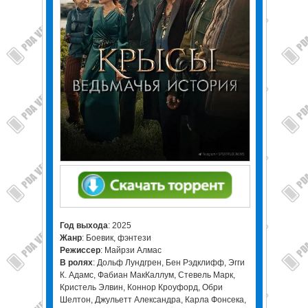
Год выхода
: 2025
Жанр
: Боевик, фэнтези
Режиссер
: Майрзи Алмас
В ролях
: Дольф Лундгрен, Бен Рэдклифф, Эгги
К. Адамс, Фабиан МакКаллум, Стевель Марк,
Кристель Элвин, Коннор Кроуфорд, Обри
Шелтон, Джульетт Александра, Карла Фонсека,