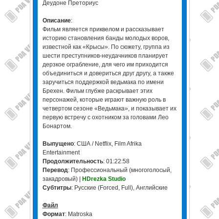
Деудоне Преториус
Описание
:
Фильм является приквелом и рассказывает
историю становления банды молодых воров,
известной как «Крысы». По сюжету, группа из
шести преступников-неудачников планирует
дерзкое ограбление, для чего им приходится
объединиться и довериться друг другу, а также
заручиться поддержкой ведьмака по имени
Брехен. Фильм глубже раскрывает этих
персонажей, которые играют важную роль в
четвертом сезоне «Ведьмака», и показывает их
первую встречу с охотником за головами Лео
Бонартом.
Выпущено
: США / Netflix, Film Afrika
Entertainment
Продолжительность
: 01:22:58
Перевод
: Профессиональный (многоголосый,
закадровый) |
HDrezka Studio
Субтитры
: Русские (Forced, Full), Английские
Файл
Формат
: Matroska