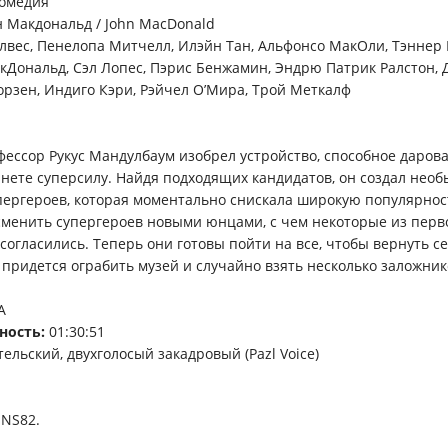
комедия
 Макдональд / John MacDonald
лвес, Пенелопа Митчелл, Илэйн Тан, Альфонсо МакОли, Тэннер
кДональд, Сэл Лопес, Пэрис Бенжамин, Эндрю Патрик Ралстон, 
орзен, Индиго Кэри, Рэйчел О’Мира, Трой Меткалф
офессор Рукус Мандулбаум изобрел устройство, способное даров
анете суперсилу. Найдя подходящих кандидатов, он создал нео
ергероев, которая моментально снискала широкую популярнос
сменить супергероев новыми юнцами, с чем некоторые из пер
согласились. Теперь они готовы пойти на все, чтобы вернуть с
 придется ограбить музей и случайно взять несколько заложник
А
ность:
01:30:51
ельский, двухголосый закадровый (Pazl Voice)
JNS82.