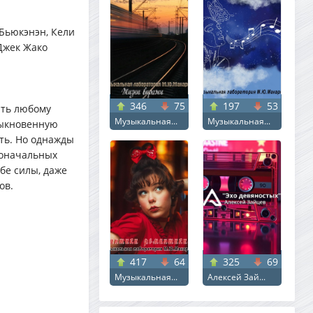
 Бьюкэнэн, Кели
Джек Жако
346
75
197
53
ать любому
Музыкальная...
Музыкальная...
быкновенную
ть. Но однажды
воначальных
ебе силы, даже
ов.
417
64
325
69
Музыкальная...
Алексей Зай...