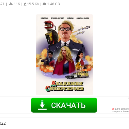
471
|
116
|
15.5 Kb
|
1.46 GB
022