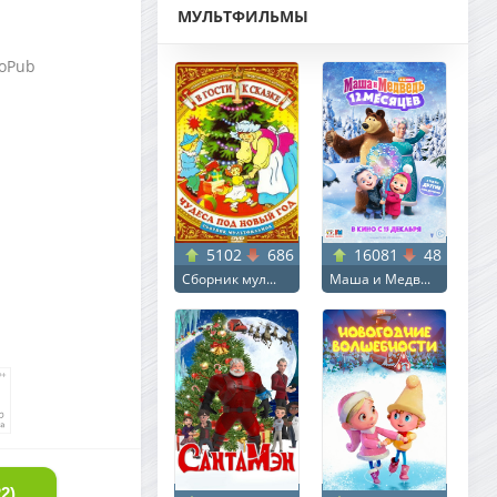
МУЛЬТФИЛЬМЫ
noPub
5102
686
16081
48
Сборник мул...
Маша и Медв...
СКАЧАТЬ ТОРРЕНТ ГИПЕРИОНЫ / THE HYPERIONS (2022) WEB-DLRIP ОТ NEW-TEAM | PAZL VOICE