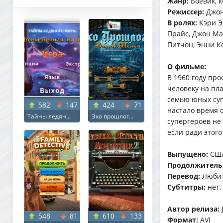
Жанр:
Боевик, 
Режиссер:
Джон
В ролях:
Кэри Э
Прайс, Джон Ма
Питчон, Энни К
О фильме:
В 1960 году пр
человеку на пл
семью юных суп
582
147
424
71
настало время 
Тайны ледян...
Эхо прошлог...
супергероев не 
если ради этого
Выпущено:
СШ
Продолжитель
Перевод:
Любит
Субтитры:
нет.
Автор релиза:
548
81
610
133
Формат:
AVI