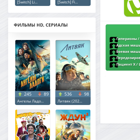
[Switch] Li...
[Switch] Fi...
ФИЛЬМЫ HD, СЕРИАЛЫ
Гиперионы / 
Portablius | Pazl 
Адская машин
DLRip от New-Team
Боевая машин
1080p от New-Team
Передозировк
New-Team | Pazl 
Пациент X / L
WEB-DLRip от Porta
245
89
536
98
Ангелы Ладо...
Литвяк (202...