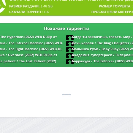
РАЗМЕР РАЗДАЧИ:
1.46 GB
РАЗМЕР ТОРРЕНТА:
СКАЧАЛИ ТОРРЕНТ:
116
ПРОСМОТРЕЛИ МАТЕРИ
Похожие торренты
The Hyperions (2022) WEB-DLRip от
Когда ты закончишь спасать мир 
Voice
Finish Saving the World (2022) WEB-DLRi
а / The Infernal Machine (2022) WEB-
Дочь короля / The King's Daughter (
Pazl Voice
 | Pazl Voice
от New-Team | Pazl Voice
а / The Fight Machine (2022) WEB-DL
Малышка Руби / Baby Ruby (2022) W
 | Pazl Voice
New-Team | Pazl Voice
а / Overdose (2022) WEB-DLRip от
Академия супергероев / Гиперионы
Voice
Hyperions (2022) WEB-DLRip от ELEKTRI4K
e patient / The Lost Patient (2022)
Барракуда / The Enforcer (2022) WEB
blius | Pazl Voice
Portablius | Pazl Voice