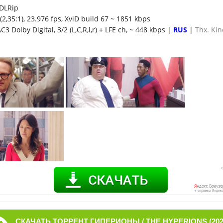
DLRip
(2,35:1), 23.976 fps, XviD build 67 ~ 1851 kbps
C3 Dolby Digital, 3/2 (L,C,R,l,r) + LFE ch, ~ 448 kbps |
RUS
|
Thx. Ki