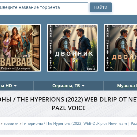
ы HD
Сериалы, ТВ
Музыка 
Ы / THE HYPERIONS (2022) WEB-DLRIP ОТ N
PAZL VOICE
»
Боевики
»
Гиперионы / The Hyperions (2022) WEB-DLRip от New-Team | Pazl