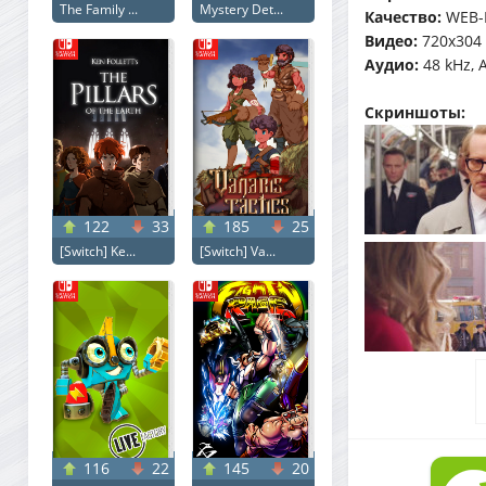
The Family ...
Mystery Det...
Качество:
WEB-
Видео:
720x304 
Аудио:
48 kHz, A
Скриншоты:
122
33
185
25
[Switch] Ke...
[Switch] Va...
116
22
145
20