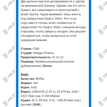
Два крупных картеля договариваются о сделке
на мексиканской границе. Однако, как это часто
бывает, всё заканчивается перестрелкой с
кучей трупов. Чудом выживают лишь агенты
под прикрытием Гриф и Эббот. Кто-то их
подставил и теперь хочет избавиться от
свидетелей. Но Гриф и Эббот слишком молоды
и красивы, чтобы умирать сегодня. Они решают
объединиться, чтобы выбраться из этой
заварушки живыми.
Страна:
США
Студия:
Voltage Pictures
Продолжительность:
01:31:32
Перевод:
Профессиональный (полное
дублирование) |
Велес
Файл
Качество:
BDRip
Формат:
AVI
Кодек:
XviD
Видео:
1280x536 (2.35:1), 23.976 fps, XviD ~
1827 Kbps avg, 0.348 bit/pixel
Аудио:
AC3, 48 kHz, 6 ch, ~448.00 kbps avg |
русский |
DUB
|