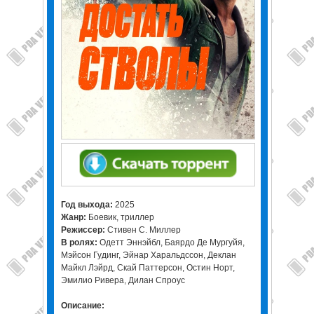
Год выхода:
2025
Жанр:
Боевик, триллер
Режиссер:
Стивен С. Миллер
В ролях:
Одетт Эннэйбл, Баярдо Де Мургуйя,
Мэйсон Гудинг, Эйнар Харальдссон, Деклан
Майкл Лэйрд, Скай Паттерсон, Остин Норт,
Эмилио Ривера, Дилан Спроус
Описание: